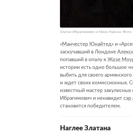
Златан Ибрагимович и Мино Райола. Фото: @
«
Манчестер Юнайтед
» и «Арс
заскучавший в Лондоне
Алекс
попавший в опалу к
Жозе Моу
истории есть одно большое «н
выбить для своего армянского 
и ждет своих комиссионных. С
известный мастер закулисных 
Ибрагимович и ненавидит
сэр
становится победителем.
Наглее Златана