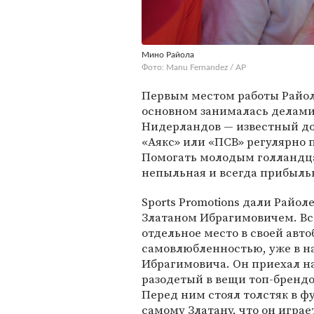
Мино Райола
Фото: Manu Fernandez / AP
Первым местом работы Райолы
основном занималась делами
Нидерландов — известный дон
«Аякс» или «ПСВ» регулярно 
Помогать молодым голландца
непыльная и всегда прибыль
Sports Promotions дали Райол
Златаном Ибрагимовичем. Вс
отдельное место в своей авт
самовлюбленностью, уже в н
Ибрагимовича. Он приехал на
разодетый в вещи топ-брендо
Перед ним стоял толстяк в фу
самому Златану, что он играе