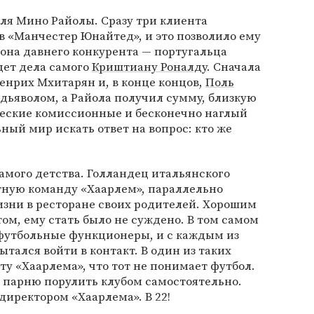
для Мино Райолы. Сразу три клиента
в «Манчестер Юнайтед», и это позволило ему
она давнего конкурента — португальца
ет дела самого
Криштиану Роналду
. Сначала
енрих Мхитарян и, в конце концов,
Поль
дьяволом, а Райола получил сумму, близкую
ческие комиссионные и бесконечно наглый
ный мир искать ответ на вопрос: кто же
самого детства. Голландец итальянского
тную команду «Хаарлем», параллельно
жизни в ресторане своих родителей. Хорошим
ом, ему стать было не суждено. В том самом
 футбольные функционеры, и с каждым из
ался войти в контакт. В один из таких
ту «Хаарлема», что тот не понимает футбол.
л парню порулить клубом самостоятельно.
директором «Хаарлема». В 22!