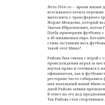
Лето 2016-го — время жизни 
всесильного агента перешли 
вытеснить с трансферного тр
Жорже Мендеша, который вед
Златан Ибрагимович, потом Г
Погба
примерили футболку с 
к 40 миллионам евро. Косми
стиль заставили весь футболь
такой этот Мино?
Райола был связан с игрой с 
происхождения играл за мес
изучал право и готовился к 
официантом, как и футболист
ресторане часто собирались
них нахальный юный Мино пыт
дней Райола заявил президен
В ответ на это дед предложи
Так Райола стал спортивным 