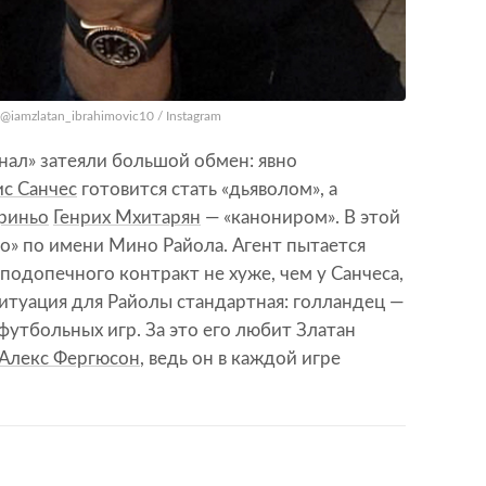
iamzlatan_ibrahimovic10 / Instagram
енал» затеяли большой обмен: явно
ис Санчес
готовится стать «дьяволом», а
риньо
Генрих Мхитарян
— «канониром». В этой
о» по имени Мино Райола. Агент пытается
подопечного контракт не хуже, чем у Санчеса,
итуация для Райолы стандартная: голландец —
футбольных игр. За это его любит Златан
 Алекс Фергюсон
, ведь он в каждой игре