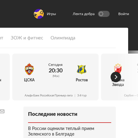
Игры
Лента добра
Войти
рт
ЗОЖ и фитнес
Олимпиада
Сегодня
20:30
(Мск)
н
ЦСКА
Ростов
Црвена
Звезда
Альфа-Банк Российская Премьер-лига
|
3-й тур
Сербия — 
Последние новости
В России оценили теплый прием
Зеленского в Белграде