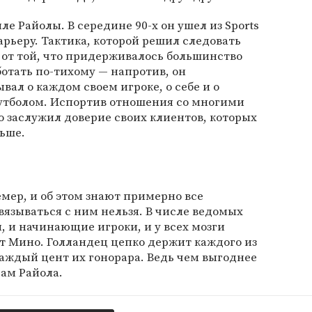
ле Райолы. В середине 90-х он ушел из Sports
арьеру. Тактика, которой решил следовать
 от той, что придерживалось большинство
аботать по-тихому — напротив, он
ал о каждом своем игроке, о себе и о
утболом. Испортив отношения со многими
 заслужил доверие своих клиентов, которых
льше.
мер, и об этом знают примерно все
вязываться с ним нельзя. В числе ведомых
, и начинающие игроки, и у всех мозги
ет Мино. Голландец цепко держит каждого из
каждый цент их гонорара. Ведь чем выгоднее
сам Райола.