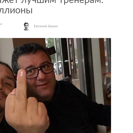
лжет лучшим тренерам.
иллионы
ла
Евгений Бакин