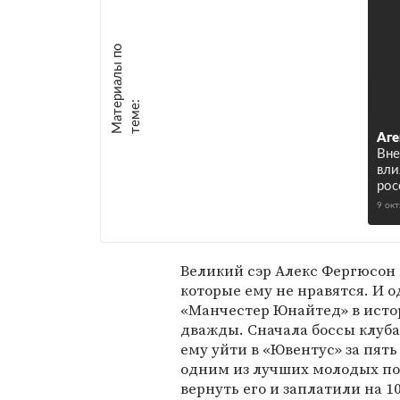
М
а
т
р
и
а
л
ы
п
о
т
е
м
е
е
:
Аге
Вне
вли
рос
9 ок
Великий сэр Алекс Фергюсон п
которые ему не нравятся. И о
«Манчестер Юнайтед» в исто
дважды. Сначала боссы клуба
ему уйти в «Ювентус» за пять
одним из лучших молодых п
вернуть его и заплатили на 