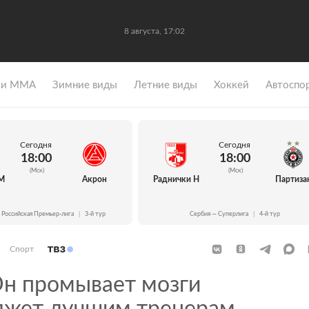
8 августа, 17:02
 и ММА
Зимние виды
Летние виды
Хоккей
Автоспо
Сегодня
Сегодня
18:00
18:00
(Мск)
(Мск)
М
Акрон
Раднички Н
Партиза
 Российская Премьер-лига
|
3-й тур
Сербия — Суперлига
|
4-й тур
Спорт
н промывает мозги