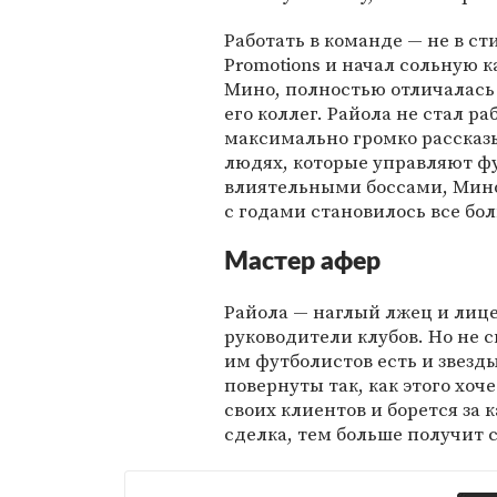
Работать в команде — не в сти
Promotions и начал сольную к
Мино, полностью отличалась
его коллег. Райола не стал р
максимально громко рассказыв
людях, которые управляют ф
влиятельными боссами, Мино
с годами становилось все бо
Мастер афер
Райола — наглый лжец и лице
руководители клубов. Но не с
им футболистов есть и звезды
повернуты так, как этого хоч
своих клиентов и борется за 
сделка, тем больше получит 