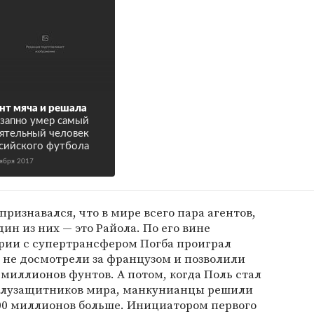
нт мяча и решала
запно умер самый
ятельный человек
сийского футбола
тября 2017
ризнавался, что в мире всего пара агентов,
дин из них — это Райола. По его вине
рии с супертрансфером Погба проиграл
 не досмотрели за французом и позволили
 миллионов фунтов. А потом, когда Поль стал
олузащитников мира, манкунианцы решили
100 миллионов больше. Инициатором первого