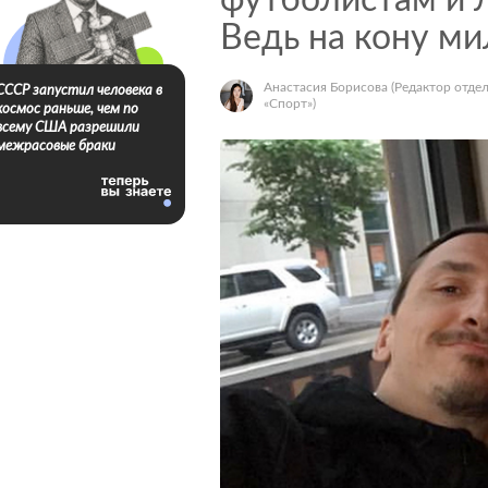
футболистам и 
Ведь на кону м
Анастасия Борисова
(Редактор отде
СССР запустил человека в
«Спорт»)
космос раньше, чем по
всему США разрешили
межрасовые браки