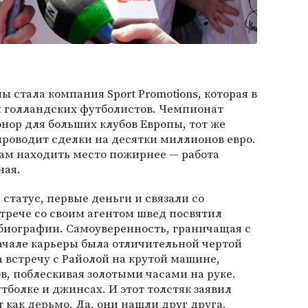
 стала компания Sport Promotions, которая в
 голландских футболистов. Чемпионат
ор для больших клубов Европы, тот же
проводит сделки на десятки миллионов евро.
м находить место пожирнее — работа
ная.
е статус, первые деньги и связали со
трече со своим агентом швед посвятил
обиографии. Самоуверенность, граничащая с
ачале карьеры была отличительной чертой
 встречу с Райолой на крутой машине,
в, поблескивая золотыми часами на руке.
тболке и джинсах. И этот толстяк заявил
т как дерьмо. Да, они нашли друг друга.