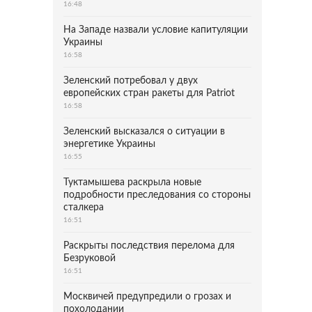
16:48
На Западе назвали условие капитуляции
Украины
16:58
Зеленский потребовал у двух
европейских стран ракеты для Patriot
16:58
Зеленский высказался о ситуации в
энергетике Украины
16:55
Туктамышева раскрыла новые
подробности преследования со стороны
сталкера
16:51
Раскрыты последствия перелома для
Безруковой
16:51
Москвичей предупредили о грозах и
похолодании