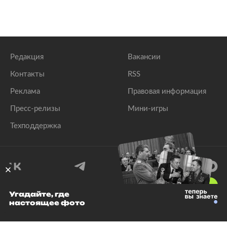
Редакция
Вакансии
Контакты
RSS
Реклама
Правовая информация
Пресс-релизы
Мини-игры
Техподдержка
18
+
Угадайте, где
настоящее фото
© 1999–2026 Все права защищены.
ООО «Лента.Ру»