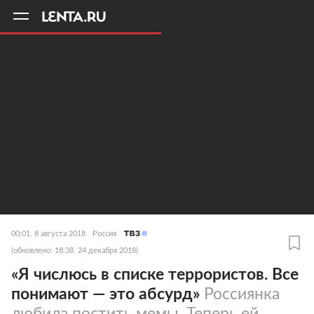
11
A
00:01, 8 августа 2018
Россия
(обновлено: 18:38, 24 декабря 2018)
«Я числюсь в списке террористов. Все
понимают — это абсурд»
Россиянка
любила постить мемы. Теперь ей