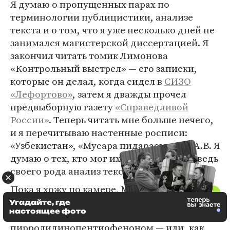
Я думаю о пропущенных парах по
терминологии публицистики, анализе
текста и о том, что я уже несколько дней не
занимался магистерской диссертацией. Я
закончил читать томик Лимонова
«Контрольный выстрел» — его записки,
которые он делал, когда сидел в
СИЗО
«Лефортово»
, затем я дважды прочел
предвыборную газету
«Справедливой
России»
. Теперь читать мне больше нечего,
и я перечитываю настенные росписи:
«Узбекистан», «Мусара пидарасы», A.C.A.B. Я
думаю о тех, кто мог их написать. Тоже ведь
своего рода анализ текста.
Пока я хожу по камере, Макс рассказывает,
как в этой же камере какое-то время назад
Угадайте, где
настоящее фото
сокамерник угостил его АПВП — альфа-
пирролидинопентиофеноном — или, как