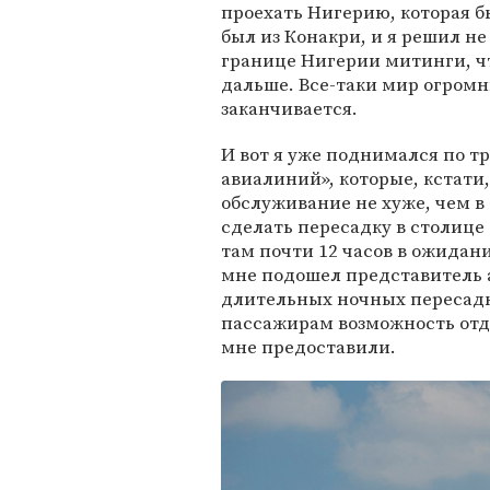
проехать Нигерию, которая б
был из Конакри, и я решил не
границе Нигерии митинги, чт
дальше. Все-таки мир огром
заканчивается.
И вот я уже поднимался по тр
авиалиний», которые, кстати
обслуживание не хуже, чем в
сделать пересадку в столице
там почти 12 часов в ожидани
мне подошел представитель а
длительных ночных пересад
пассажирам возможность отдох
мне предоставили.