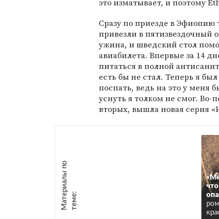
это изматывает, и поэтому Eth
Сразу по приезде в Эфиопию 
привезли в пятизвездочный оте
ужина, и шведский стол помо
авиабилета. Впервые за 14 дн
питаться в полной антисанита
есть бы не стал. Теперь я был
поспать, ведь на это у меня 
уснуть я толком не смог. Во-п
вторых, вышла новая серия «И
М
а
т
р
и
а
л
ы
п
о
т
е
м
е
«Ме
что
е
:
опа
ром
кра