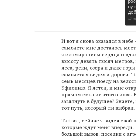
рос
пут
доб
17 м
И вот я снова оказался в небе
самолете мне досталось мест
я с замиранием сердца и вдо
высоту девять тысяч метров,
леса, реки, озера и даже горы
самолета я видел и дороги. Т
семь месяцев поеду на велос
Эфиопию. Я летел, и мне откр
прямом смысле этого слова. 
заглянуть в будущее? Знаете,
тот путь, который ты выбрал.
Так вот, сейчас я видел свой п
которые ждут меня впереди. 
большой вызов, поселки с аг