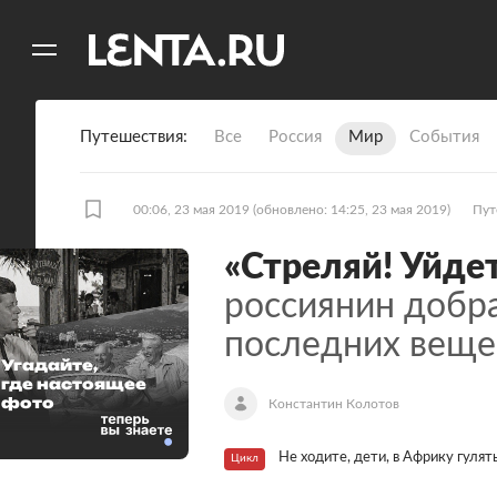
11
A
Путешествия
Все
Россия
Мир
События
00:06, 23 мая 2019
(обновлено: 14:25, 23 мая 2019)
Пут
«Стреляй! Уйдет
россиянин добр
последних вещей
Угадайте,
где настоящее
фото
Константин Колотов
Не ходите, дети, в Африку гулят
Цикл