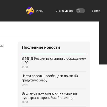
Игры
Лента добра
Войти
Последние новости
В МИД России выступили с обращением
к ЕС
19:59
Части россиян пообещали почти 40-
градусную жару
20:59
Варламов пожаловался на «сраный
пустырь» в европейской столице
20:51