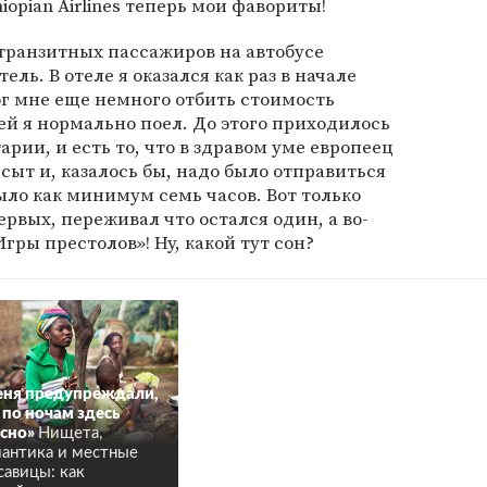
iopian Airlines теперь мои фавориты!
транзитных пассажиров на автобусе
ль. В отеле я оказался как раз в начале
г мне еще немного отбить стоимость
ей я нормально поел. До этого приходилось
рии, и есть то, что в здравом уме европеец
 сыт и, казалось бы, надо было отправиться
было как минимум семь часов. Вот только
ервых, переживал что остался один, а во-
гры престолов»! Ну, какой тут сон?
ня предупреждали,
 по ночам здесь
сно»
Нищета,
антика и местные
савицы: как