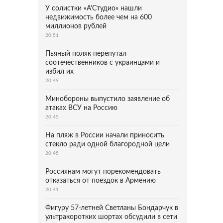
У солистки «А'Студио» нашли
недвижимость более чем на 600
миллионов рублей
20:51
Пьяный поляк перепутал
соотечественников с украинцами и
избил их
20:49
Минобороны выпустило заявление об
атаках ВСУ на Россию
20:45
На пляж в России начали приносить
стекло ради одной благородной цели
20:45
Россиянам могут порекомендовать
отказаться от поездок в Армению
20:41
Фигуру 57-летней Светланы Бондарчук в
ультракоротких шортах обсудили в сети