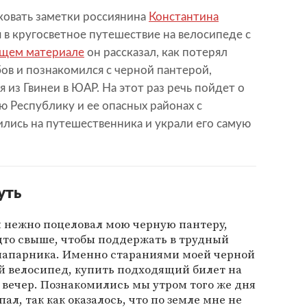
овать заметки россиянина
Константина
 в кругосветное путешествие на велосипеде с
щем материале
он рассказал, как потерял
бов и познакомился с черной пантерой,
 из Гвинеи в ЮАР. На этот раз речь пойдет о
 Республику и ее опасных районах с
лись на путешественника и украли его самую
уть
я нежно поцеловал мою черную пантеру,
дто свыше, чтобы поддержать в трудный
з напарника. Именно стараниями моей черной
ой велосипед, купить подходящий билет на
 вечер. Познакомились мы утром того же дня
опал, так как оказалось, что по земле мне не