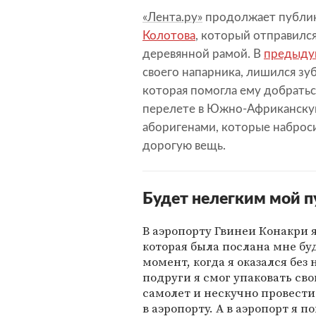
«Лента.ру»
продолжает публик
Колотова
, который отправился
деревянной рамой. В
предыду
своего напарника, лишился зу
которая помогла ему добраться
перелете в Южно-Африканскую
аборигенами, которые наброси
дорогую вещь.
Будет нелегким мой п
В аэропорту Гвинеи Конакри 
которая была послана мне бу
момент, когда я оказался бе
подруги я смог упаковать св
самолет и нескучно провести
в аэропорту. А в аэропорт я п