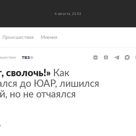
6 августа, 21:01
Происшествия
Мнения
ешествия
, сволочь!»
Как
ался до ЮАР, лишился
, но не отчаялся
ь