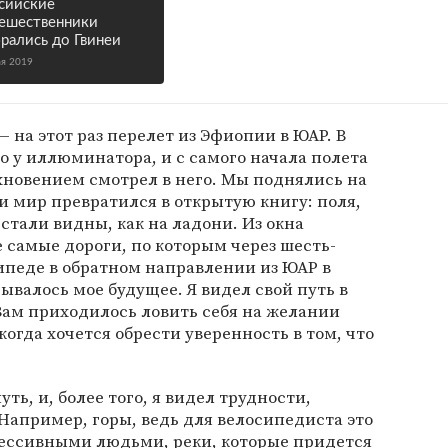
сийские
ешественники
рались до Гвинеи
ая 2019
 — на этот раз перелет из Эфиопии в ЮАР. В
о у иллюминатора, и с самого начала полета
хновением смотрел в него. Мы поднялись на
 и мир превратился в открытую книгу: поля,
 стали видны, как на ладони. Из окна
е самые дороги, по которым через шесть-
ипеде в обратном направлении из ЮАР в
ывалось мое будущее. Я видел свой путь в
Вам приходилось ловить себя на желании
 когда хочется обрести уверенность в том, что
уть, и, более того, я видел трудности,
Например, горы, ведь для велосипедиста это
рессивными людьми, реки, которые придется