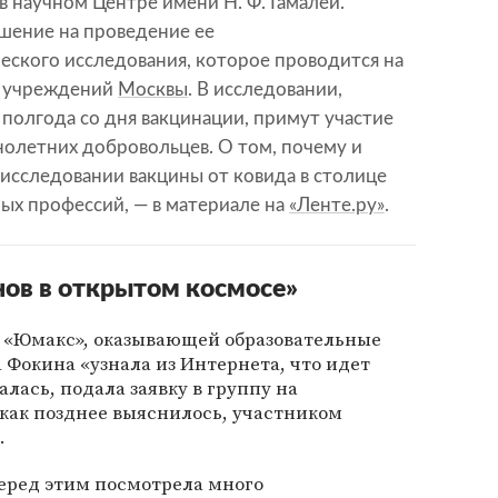
в научном Центре имени Н. Ф. Гамалеи.
шение на проведение ее
еского исследования, которое проводится на
х учреждений
Москвы
. В исследовании,
полгода со дня вакцинации, примут участие
нолетних добровольцев. О том, почему и
исследовании вакцины от ковида в столице
ых профессий, — в материале на
«Ленте.ру»
.
нов в открытом космосе»
 «Юмакс», оказывающей образовательные
Фокина «узнала из Интернета, что идет
алась, подала заявку в группу на
 как позднее выяснилось, участником
.
перед этим посмотрела много