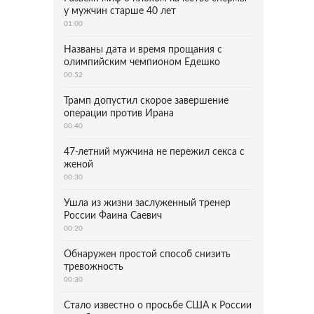
у мужчин старше 40 лет
01:00
Названы дата и время прощания с
олимпийским чемпионом Едешко
00:52
Трамп допустил скорое завершение
операции против Ирана
00:40
47-летний мужчина не пережил секса с
женой
00:30
Ушла из жизни заслуженный тренер
России Фаина Саевич
00:20
Обнаружен простой способ снизить
тревожность
00:30
Стало известно о просьбе США к России