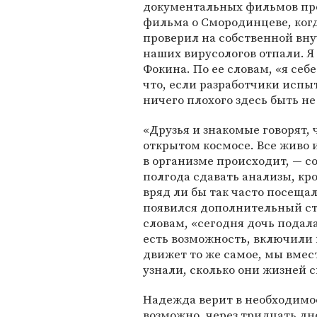
документальных фильмов про
фильма о Смородинцеве, когд
проверил на собственной вну
наших вирусологов отпали. Я
Фокина. По ее словам, «я себе
что, если разработчики испы
ничего плохого здесь быть не
«Друзья и знакомые говорят, ч
открытом космосе. Все живо 
в организме происходит, — с
полгода сдавать анализы, кро
вряд ли бы так часто посеща
появился дополнительный сти
словам, «сегодня дочь подала
есть возможность, включили 
движет то же самое, мы вме
узнали, сколько они жизней с
Надежда верит в необходимос
возможно, через тридцать дн