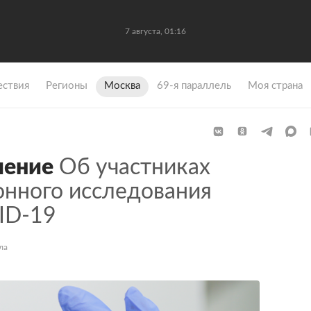
7 августа, 01:16
ствия
Регионы
Москва
69-я параллель
Моя страна
шение
Об участниках
онного исследования
ID-19
ла