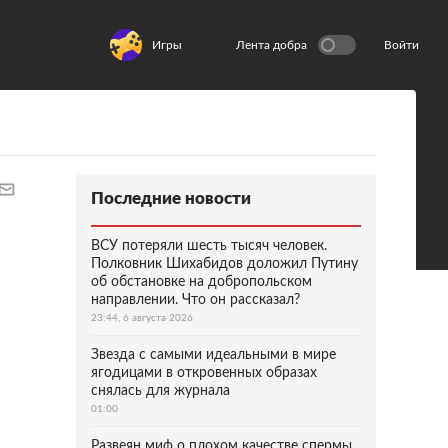
Игры
Лента добра
Войти
Последние новости
ВСУ потеряли шесть тысяч человек.
Полковник Шихабидов доложил Путину
об обстановке на добропольском
направлении. Что он рассказал?
23:44, 6 августа 2026
Звезда с самыми идеальными в мире
ягодицами в откровенных образах
снялась для журнала
01:00
Развеян миф о плохом качестве спермы