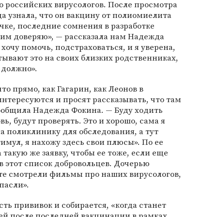
 российских вирусологов. После просмотра
а узнала, что он вакцину от полиомиелита
чке, последние сомнения в разработке
 им доверяю», — рассказала нам Надежда
 хочу помочь, подстраховаться, и я уверена,
тывают это на своих близких родственниках,
 должно».
то прямо, как Гагарин, как Леонов в
интересуются и просят рассказывать, что там
ообщила Надежда Фокина. — Буду ходить
вь, будут проверять. Это и хорошо, сама я
ла поликлинику для обследования, а тут
мул, я нахожу здесь свои плюсы». По ее
 такую же заявку, чтобы ее тоже, если еще
в этот список добровольцев. Дочерью
сте смотрели фильмы про наших вирусологов,
пасли».
ть прививок и собирается, «когда станет
ей после последней вакцинации в рамках