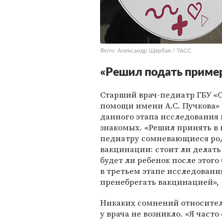
Фото: Александр Щербак / ТАСС
«Решил подать приме
Старший врач-педиатр ГБУ «
помощи имени А.С. Пучкова
данного этапа исследования в
знакомых. «Решил принять в н
педиатру сомневающиеся род
вакцинации: стоит ли делать
будет ли ребенок после этого
в третьем этапе исследовани
пренебрегать вакцинацией», 
Никаких сомнений относител
у врача не возникло. «Я част