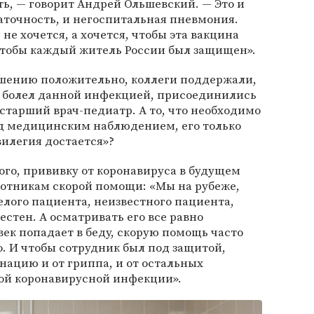
ь, — говорит Андрей Ольшевский. — Это и
аточность, и негоспитальная пневмония.
не хочется, а хочется, чтобы эта вакцина
 чтобы каждый житель России был защищен».
ешению положительно, коллеги поддержали,
не болел данной инфекцией, присоединились
старший врач-педиатр. А то, что необходимо
од медицинским наблюдением, его только
вилегия достается»?
го, прививку от коронавируса в будущем
ботникам скорой помощи: «Мы на рубеже,
елого пациента, неизвестного пациента,
естен. А осматривать его все равно
век попадает в беду, скорую помощь часто
о. И чтобы сотрудник был под защитой,
ацию и от гриппа, и от остальных
вой коронавирусной инфекции».