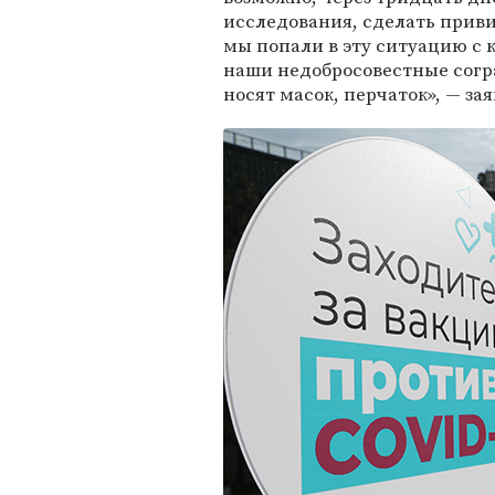
исследования, сделать приви
мы попали в эту ситуацию с к
наши недобросовестные согр
носят масок, перчаток», — з