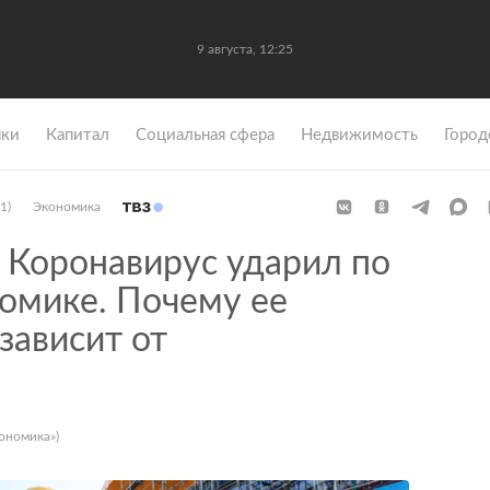
9 августа, 12:25
ки
Капитал
Социальная сфера
Недвижимость
Город
1)
Экономика
Коронавирус ударил по
номике. Почему ее
зависит от
ономика»)