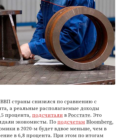
 ВВП страны снизился по сравнению с
нта, а реальные располагаемые доходы
,5 процента,
подсчитали
в
Росстате
. Это
идали экономисты. По
подсчетам
Bloomberg
,
мики в 2020-м будет вдвое меньше, чем в
ение в 6,8 процента. При этом по итогам