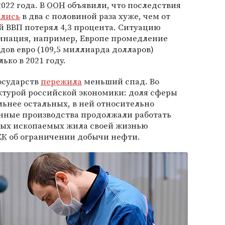
022 года. В
ООН
объявили, что последствия
ались
в два с половиной раза хуже, чем от
ый ВВП потерял 4,3 процента. Ситуацию
инация, например, Европе промедление
дов евро (109,5 миллиарда долларов)
ко в 2021 году.
государств
пережила
меньший спад. Во
ктурой российской экономики: доля сферы
льнее остальных, в ней относительно
нные производства продолжали работать
ных ископаемых жила своей жизнью
ЕК
об ограничении добычи нефти.