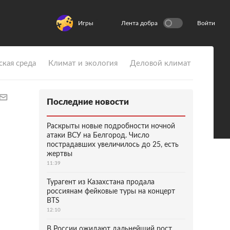
Игры
Лента добра
Войти
ская среда
Климат и экология
Деловой климат
Последние новости
Раскрыты новые подробности ночной
атаки ВСУ на Белгород. Число
пострадавших увеличилось до 25, есть
жертвы
11:39
Турагент из Казахстана продала
россиянам фейковые туры на концерт
BTS
12:10
В России ожидают дальнейший рост