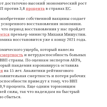
ют достаточно высокий экономический рост
ВП против 3,8
процента
в странах
ЕС
.
о изобретение собственной вакцины создает
 ускоренного восстановления экономики.
, что период восстановления у нас пройдет
еется
премьер-министр
Михаил Мишустин
.
номика восстановится уже к концу 2021 года.
омического ущерба, который нанесла
смертность
и нетрудоспособность больных
 ВВП страны. По оценкам экспертов АКРА,
торый пандемия коронавируса оставила
ся
на 15 лет. Аналитики рейтингового
полнительная смертность и потеря рабочих
оспособности приведут к тому, что ВВП
2-0,9 процента. Еще одним тормозящим
чей силы, так что надеждам на быстрый
но сбыться.