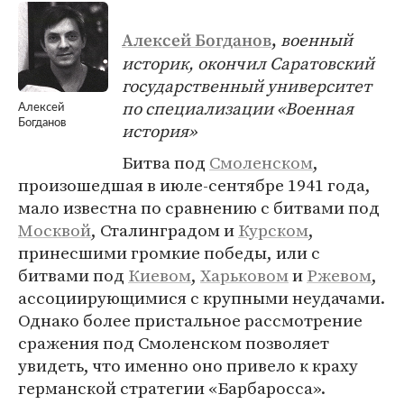
военный
Алексей Богданов
,
историк, окончил Саратовский
государственный университет
по специализации «Военная
Алексей
Богданов
история»
Битва под
Смоленском
,
произошедшая в июле-сентябре 1941 года,
мало известна по сравнению с битвами под
Москвой
, Сталинградом и
Курском
,
принесшими громкие победы, или с
битвами под
Киевом
,
Харьковом
и
Ржевом
,
ассоциирующимися с крупными неудачами.
Однако более пристальное рассмотрение
сражения под Смоленском позволяет
увидеть, что именно оно привело к краху
германской стратегии «Барбаросса».