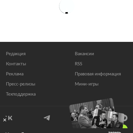
Редакция
Вакансии
Контакты
RSS
Реклама
Правовая информация
Пресс-релизы
Мини-игры
Техподдержка
18
+