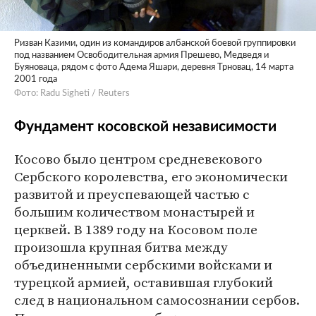
Ризван Казими, один из командиров албанской боевой группировки
под названием Освободительная армия Прешево, Медведя и
Буяноваца, рядом с фото Адема Яшари, деревня Трновац, 14 марта
2001 года
Фото: Radu Sigheti / Reuters
Фундамент косовской независимости
Косово было центром средневекового
Сербского королевства, его экономически
развитой и преуспевающей частью с
большим количеством монастырей и
церквей. В 1389 году на Косовом поле
произошла крупная битва между
объединенными сербскими войсками и
турецкой армией, оставившая глубокий
след в национальном самосознании сербов.