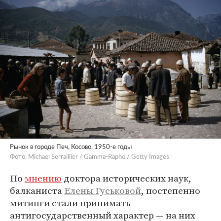
Рынок в городе Печ, Косово, 1950-е годы
Фото: Michael Serraillier / Gamma-Rapho / Getty Images
По
мнению
доктора исторических наук,
балканиста
Елены Гуськовой
, постепенно
митинги стали принимать
антигосударственный характер — на них