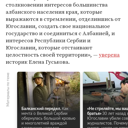
столкновении интересов большинства
албанского населения края, которые
выражаются в стремлении, отделившись от
Югославии, создать свое национальное
государство и соединиться с Албанией, и
интересов Республики Сербии и
Югославии, которые отстаивают
целостность своей территории», —
уверена
историк Елена Гуськова.
Материалы по теме
Балканский передел.
Как
«Не стреляйте, мы ва
мечта о Великой Сербии
братья»
30 лет назад 
обернулась большой кровью
Югославии убили сов
и многолетней враждой
журналистов. Почему 