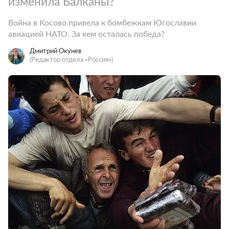
изменила Балканы?
Война в Косово привела к бомбежкам Югославии
авиацией НАТО. За кем осталась победа?
Дмитрий Окунев
(Редактор отдела «Россия»)