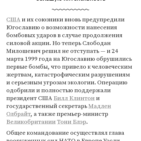
США
и их союзники вновь предупредили
Югославию о возможности нанесения
бомбовых ударов в случае продолжения
силовой акции. Но теперь Слободан
Милошевич решил не отступать — и 24
марта 1999 года на Югославию обрушились
первые бомбы, что привело к человеческим
жертвам, катастрофическим разрушениям
и серьезным угрозам экологии. Операцию
одобрили и полностью поддержали
президент США
Билл Клинтон
и
государственный секретарь
Мадлен
Олбрайт
, а также премьер-министр
Великобритании
Тони Блэр
.
Общее командование осуществлял глава
вооруженных сил НАТО в Европе Уэсли