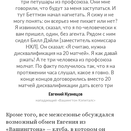
три петушары из профсоюза. Они мне
говорили, что будут за меня заступаться. И
тут Беттмэн начал нагнетать. Я сижу и не
могу понять: он всерьез мне пихает или нет?
Я извинился, сказал, что я по-человечески к
вам пришел, один, без агента. Рядом с ним
сидел Билл Дэйли [заместитель комиссара
НХЛ]. Он сказал: «Я считаю, нужна
дисквалификация на 20 матчей». Я как давай
ржать! А те три человека из профсоюза
молчат. По факту получилось так, что я на
протяжении часа слушал, какое я говно. В
конце концов договорились вместо 20
матчей дисквалификации дать всего три
Евгений Кузнецов
нападающий «Вашингтон Кэпиталс»
Кроме того, все межсезонье обсуждался
возможный обмен Евгения из
«Вашингтона» — клуба, в котором он