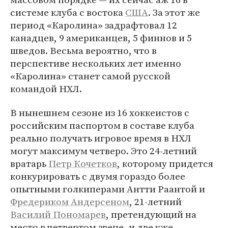
системе клуба с востока
США
. За этот же
период «Каролина» задрафтовал 12
канадцев, 9 американцев, 5 финнов и 5
шведов. Весьма вероятно, что в
перспективе нескольких лет именно
«Каролина» станет самой русской
командой НХЛ.
В нынешнем сезоне из 16 хоккеистов с
российским паспортом в составе клуба
реально получать игровое время в НХЛ
могут максимум четверо. Это 24-летний
вратарь
Петр Кочетков
, которому придется
конкурировать с двумя гораздо более
опытными голкиперами Антти Раантой и
Фредериком Андерсеном
, 21-летний
Василий Пономарев
, претендующий на
место в четвертом звене, и две уже