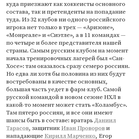
куда приезжают как хоккеисты основного
состава, так и претенденты на попадание
туда. Из 32 клубов ни одного российского
игрока нет только в трех — «Аризоне»,
«Монреале» и «Сиэтле», а в 11 командах —
по четыре и более представителя нашей
страны. Самым русским клубом на момент
начала тренировочных лагерей был «Сан-
Хосе»: там оказалось сразу семеро россиян.
Но едва ли хотя бы половина из них будут
востребованы в качестве основных,
большая часть уедет в фарм-клуб. Самой
русской командой в новом сезоне НХЛ в
какой-то момент может стать «Коламбус».
Там пятеро россиян, и все они имеют
шансы быть в составе: вратарь
Даниил
Тарасов
, защитник
Иван Проворов
и
нападающие
Кирилл Марченко
, Егор