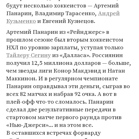
будут несколько хоккеистов — Артемий
Панарин, Владимир Тарасенко,
Андрей
Кузьменко
и Евгений Кузнецов.
Артемий Панарин из «Рейнджерс» в
прошлом сезоне был вторым хоккеистом
НХЛ по уровню зарплаты, уступая только
Тайлеру Сегину
из «Далласа». Россиянин
получил 12,5 миллиона долларов — больше,
чем звезды лиги Конор Макдэвид и Натан
Маккинон. И в регулярном чемпионате
Панарин оправдывал эти деньги, сыграв во
всех 82 матчах и набрав 92 очка. А вот в
плей-офф что-то сломалось. Панарин
сделал две результативные передачи в
стартовом матче первого раунда против
«Нью-Джерси»... и на этом все.
В оставшихся встречах форварду