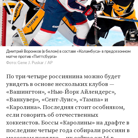
Дмитрий Воронков (в белом) в составе «Коламбуса» в предсезонном
матче против «Питтсбурга»
Фото: Gene J. Puskar / АР
По три-четыре россиянина можно будет
увидеть в основе нескольких клубов —
«Вашингтон», «Нью-Йорк Айлендерс»,
«Ванкувер», «Сент-Луис», «Тампа» и
«Каролина». Последняя стоит особняком,
если говорить об отечественных
хоккеистов. Боссы «Каролины» на драфте в
последние четыре года собирали россиян в
массовом порядке — их сейчас аж 16 в