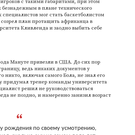
 игроков с такими габаритами, при этом
ж безнадежным в плане технического
х специалистов мог стать баскетболистом
а созрел план протащить африканца в
рситета Кливленда и заодно выбить себе
 года Мануте привезли в
США
. До сих пор
границу, ведь никаких документов у
го никто, включая самого Бола, не знал его
му придумал тренер команды университета
циалист решил не руководствоваться
гда не поздно, и намеренно занизил возраст
у рождения по своему усмотрению,