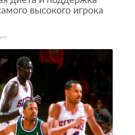
ая диета и поддержка
самого высокого игрока
рт»)