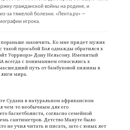
ержку гражданской войны на родине, и
из-за тяжелой болезни. «Лента.ру» —
иографии игрока.
 пораньше закончить. Ко мне придет мужик
 с такой просьбой Бол однажды обратился к
эйт Уорриорз»
Дону
Нельсону. Именитый
БА всегда с пониманием относились к
масшедший путь от бамбуковой хижины в
 лиги мира.
 юге Судана в натуральном африканском
л чем-то необычным для его
его баскетболиста, согласно семейной
семь сантиметров. Детство Мануте было
о не учил читать и писать, зато с юных лет