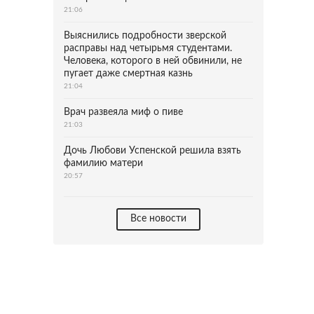
21:06
Выяснились подробности зверской
расправы над четырьмя студентами.
Человека, которого в ней обвинили, не
пугает даже смертная казнь
21:04
Врач развеяла миф о пиве
21:03
Дочь Любови Успенской решила взять
фамилию матери
20:57
Все новости