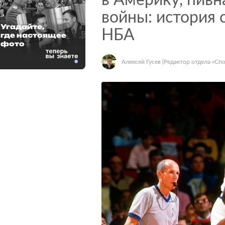
в Америку, пивн
войны: история 
Угадайте,
НБА
где настоящее
фото
Алексей Гусев
(Редактор отдела «Спо