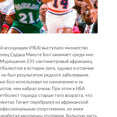
й ассоциации (НБА) выступало множество
женец
Судана
Мануте Бол занимает среди них
ге Мурешаном 231-сантиметровый африканец
тболистом в истории лиги, однако в отличие
т не был результатом редкого заболевания.
е Бол использовал по назначению и за
отов, чем набрал очков. При этом в НБА
етболист гораздо старше того возраста, что
ентах. Гигант перебрался из африканской
профессиональным спортсменом, не имея
 заработал миллионы долларов, большую часть