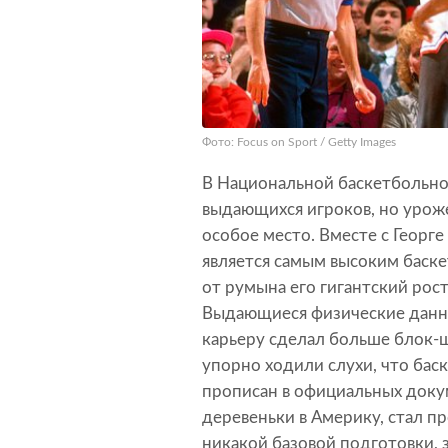
Фото: Focus on Sport / Getty Images
В Национальной баскетбольно
выдающихся игроков, но уро
особое место. Вместе с Геор
является самым высоким баске
от румына его гигантский рос
Выдающиеся физические данны
карьеру сделал больше блок-ш
упорно ходили слухи, что баск
прописан в официальных докум
деревеньки в Америку, стал 
никакой базовой подготовки,