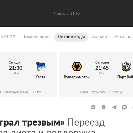
7 августа, 21:20
 и ММА
Зимние виды
Летние виды
Хоккей
Автоспо
Сегодня
Сегодня
21:30
21:45
(Мск)
(Мск)
Герта
Вулверхэмптон
Порт Ве
я — Вторая Бундеслига
|
1-й тур
Англия — Кубок лиги
|
1-й раунд
играл трезвым»
Переезд