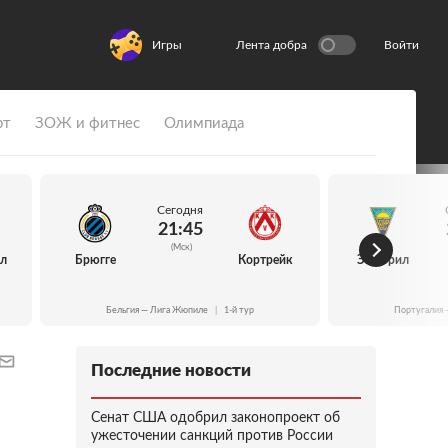
Игры
Лента добра
Войти
рт
ЗОЖ и фитнес
Олимпиада
Сегодня
21:45
(Мск)
йл
Брюгге
Кортрейк
Эшторил
Бельгия — Лига Жюпиле
|
1-й тур
Португалия 
Последние новости
Сенат США одобрил законопроект об
ужесточении санкций против России