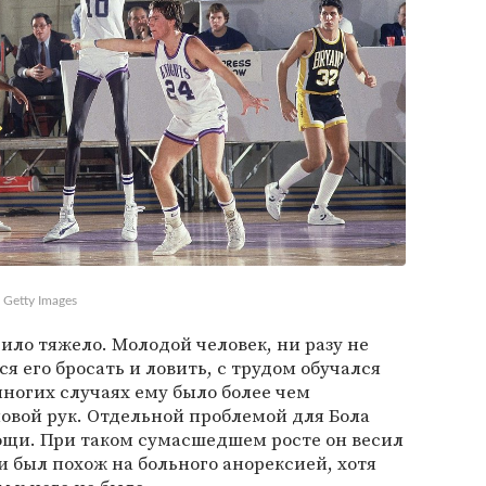
/ Getty Images
ило тяжело. Молодой человек, ни разу не
я его бросать и ловить, с трудом обучался
многих случаях ему было более чем
овой рук. Отдельной проблемой для Бола
ощи. При таком сумасшедшем росте он весил
и был похож на больного анорексией, хотя