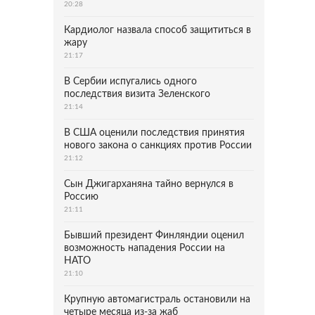
20:28
Кардиолог назвала способ защититься в
жару
21:17
В Сербии испугались одного
последствия визита Зеленского
21:14
В США оценили последствия принятия
нового закона о санкциях против России
21:12
Сын Джигарханяна тайно вернулся в
Россию
21:11
Бывший президент Финляндии оценил
возможность нападения России на
НАТО
21:10
Крупную автомагистраль остановили на
четыре месяца из-за жаб