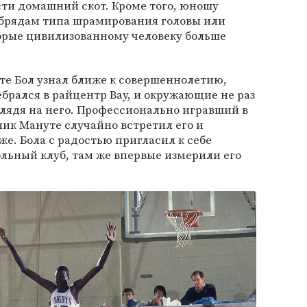
асти домашний скот. Кроме того, юношу
брядам типа шрамирования головы или
торые цивилизованному человеку больше
те Бол узнал ближе к совершеннолетию,
ебрался в райцентр Вау, и окружающие не раз
глядя на него. Профессионально игравший в
ик Мануте случайно встретил его и
же. Бола с радостью пригласил к себе
льный клуб, там же впервые измерили его