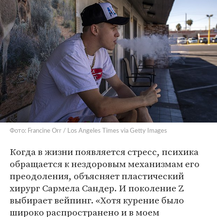
Фото: Francine Orr / Los Angeles Times via Getty Images
Когда в жизни появляется стресс, психика
обращается к нездоровым механизмам его
преодоления, объясняет пластический
хирург Сармела Сандер. И поколение Z
выбирает вейпинг. «Хотя курение было
широко распространено и в моем