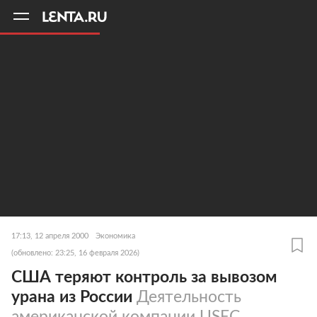
11
A
17:13, 12 апреля 2000
Экономика
(обновлено: 23:25, 16 февраля 2026)
США теряют контроль за вывозом
урана из России
Деятельность
американской компании USEC,