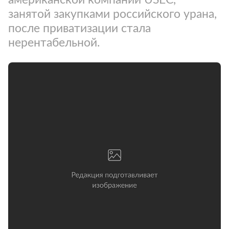
занятой закупками российского урана,
после приватизации стала
нерентабельной.