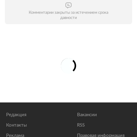
Комментарии закрыты за истечением срока
давности
Редакция
Вакансии
Контакты
RSS
Реклама
Правовая информация