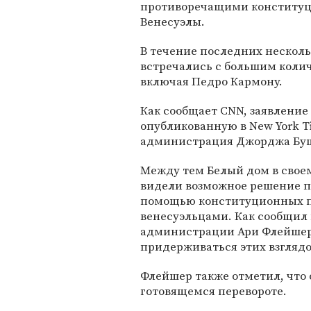
противоречащими конститу
Венесуэлы.
В течение последних нескол
встречались с большим коли
включая Педро Кармону.
Как сообщает CNN, заявление
опубликованную в New York Ti
администрация Джорджа Буш
Между тем Белый дом в своем
видели возможное решение по
помощью конституционных п
венесуэльцами. Как сообщил
администрации Ари Флейшер (A
придерживаться этих взглядо
Флейшер также отметил, что 
готовящемся перевороте.