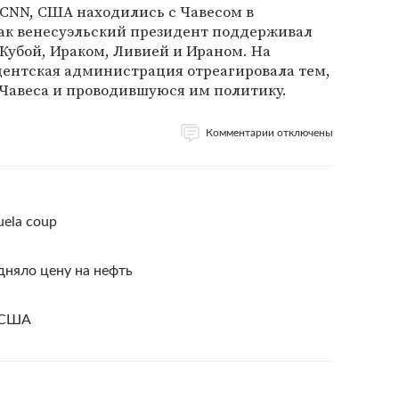
CNN, США находились с Чавесом в
как венесуэльский президент поддерживал
Кубой, Ираком, Ливией и Ираном. На
дентская администрация отреагировала тем,
 Чавеса и проводившуюся им политику.
Комментарии отключены
zuela coup
дняло цену на нефть
я США