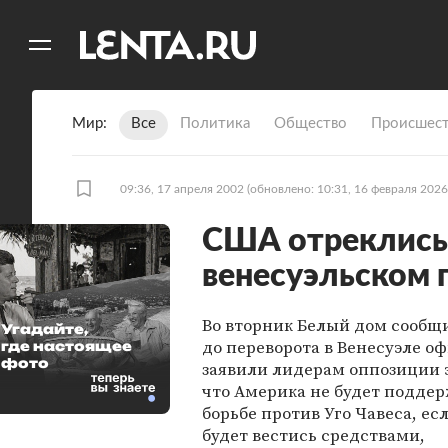
11
A
Мир
Все
Политика
Общество
Происшест
09:36, 17 апреля 2002
(обновлено: 10:31, 16 февраля 2026
США отреклись 
венесуэльском 
Во вторник Белый дом сообщ
Угадайте,
до переворота в Венесуэле о
где настоящее
фото
заявили лидерам оппозиции 
что Америка не будет поддер
борьбе против Уго Чавеса, ес
будет вестись средствами,