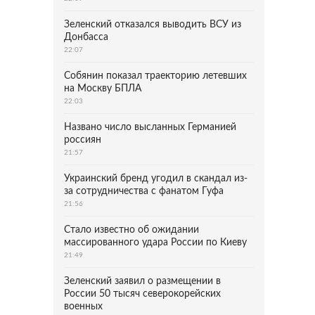
Зеленский отказался выводить ВСУ из
Донбасса
22:07
Собянин показал траекторию летевших
на Москву БПЛА
22:03
Названо число высланных Германией
россиян
21:57
Украинский бренд угодил в скандал из-
за сотрудничества с фанатом Гуфа
21:56
Стало известно об ожидании
массированного удара России по Киеву
21:49
Зеленский заявил о размещении в
России 50 тысяч северокорейских
военных