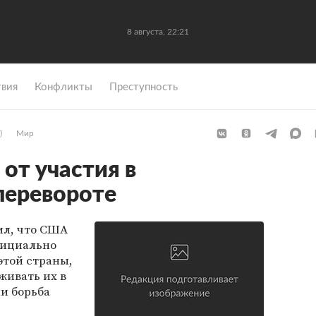
8 августа, 22:21
вия
Конфликты
Преступность
)
Мир
от участия в
перевороте
ил, что США
фициально
этой страны,
живать их в
ли борьба