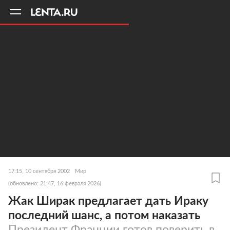
11
A
17:15, 10 сентября 2002
Мир
(обновлено: 21:47, 16 февраля 2026)
Жак Ширак предлагает дать Ираку
последний шанс, а потом наказать
Президент Франции готов поверить в