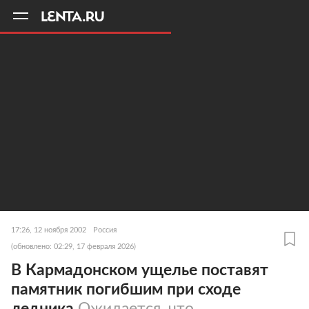
11
A
17:26, 12 ноября 2002
Россия
(обновлено: 02:29, 17 февраля 2026)
В Кармадонском ущелье поставят
памятник погибшим при сходе
ледника
Ожидается, что