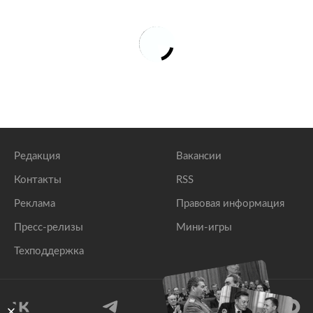
Редакция
Вакансии
Контакты
RSS
Реклама
Правовая информация
Пресс-релизы
Мини-игры
Техподдержка