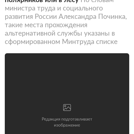
министра труда и социального
развития России Александра Починка,
такие места прохождения
альтернативной службы указаны в
сформированном Минтруда списке