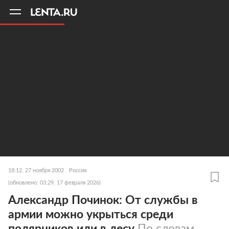
11
A
18:12, 27 ноября 2002
Россия
(обновлено: 03:29, 17 февраля 2026)
Александр Починок: От службы в
армии можно укрыться среди
полярников или в лесу
По словам