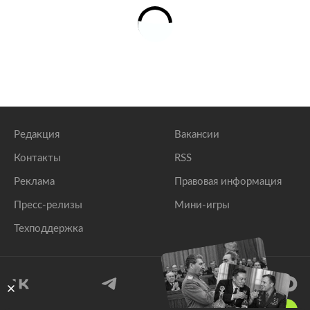
Редакция
Вакансии
Контакты
RSS
Реклама
Правовая информация
Пресс-релизы
Мини-игры
Техподдержка