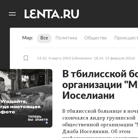
11
A
Мир
Все
Политика
Общество
Происшест
14:32, 4 марта 2003
(обновлено: 18:14, 15 февраля 2026)
В тбилисской б
организации "
Иоселиани
Угадайте,
где настоящее
В тбилисской больнице в ноч
фото
скончался лидер грузинской
общественной организации 
Джаба Иоселиани. Об этом