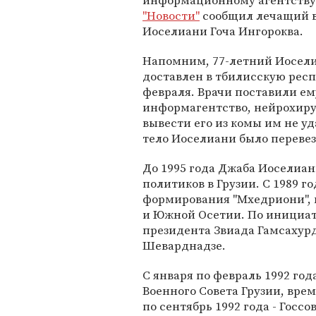
информационному агентств
"Новости"
сообщил лечащий 
Иоселиани Гоча Ингороква.
Напомним, 77-летний Иосел
доставлен в тбилисскую рес
февраля. Врачи поставили ему
информагентство, нейрохиру
вывести его из комы им не у
тело Иоселиани было перевезе
До 1995 года Джаба Иоселиа
политиков в Грузии. С 1989 г
формирования "Мхедриони", к
и Южной Осетии. По инициат
президента Звиада Гамсахурд
Шеварднадзе.
С января по февраль 1992 го
Военного Совета Грузии, врем
по сентябрь 1992 года - Госсо