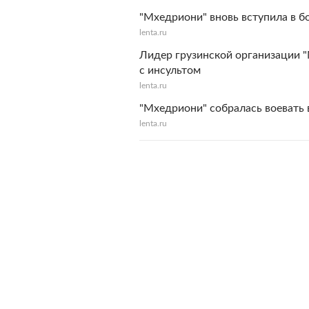
"Мхедриони" вновь вступила в б
lenta.ru
Лидер грузинской организации 
с инсультом
lenta.ru
"Мхедриони" собралась воевать 
lenta.ru