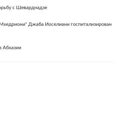
орьбу с Шеварднадзе
"Мхедриони" Джаба Иоселиани госпитализирован
в Абхазии