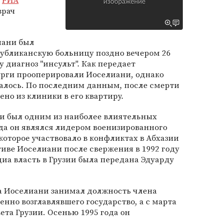
у
РИА
врач
иани был
публиканскую больницу поздно вечером 26
 диагноз "инсульт". Как передает
рги прооперировали Иоселиани, однако
далось. По последним данным, после смерти
но из клиники в его квартиру.
ни был одним из наиболее влиятельных
ода он являлся лидером военизированного
оторое участвовало в конфликтах в Абхазии
иве Иоселиани после свержения в 1992 году
иа власть в Грузии была передана Эдуарду
да Иоселиани занимал должность члена
енно возглавлявшего государство, а с марта
вета Грузии. Осенью 1995 года он