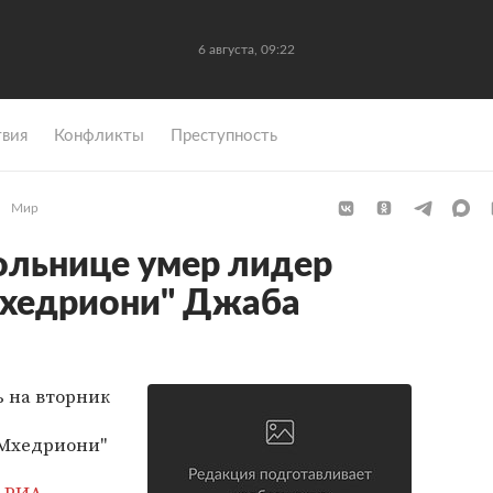
6 августа, 09:22
вия
Конфликты
Преступность
Мир
ольнице умер лидер
Мхедриони" Джаба
ь на вторник
"Мхедриони"