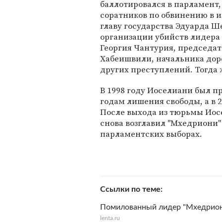
баллотировался в парламент,
соратников по обвинению в 
главу государства Эдуарда Ше
организации убийств лидера
Георгия Чантурия, председат
Хабеишвили, начальника доро
других преступлений. Тогда 
В 1998 году Иоселиани был п
годам лишения свободы, а в 
После выхода из тюрьмы Иос
снова возглавил "Мхедриони"
парламентских выборах.
Ссылки по теме
Помилованный лидер "Мхедриони
lenta.ru