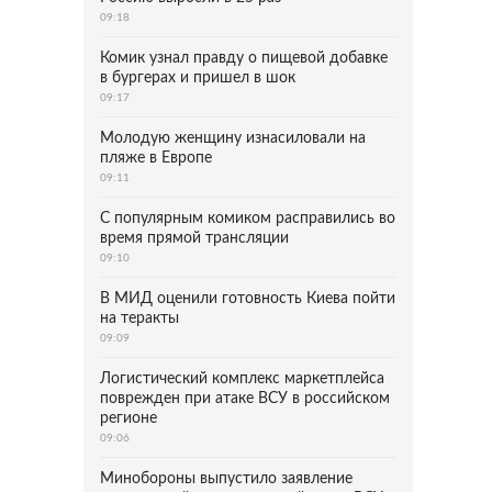
09:18
Комик узнал правду о пищевой добавке
в бургерах и пришел в шок
09:17
Молодую женщину изнасиловали на
пляже в Европе
09:11
С популярным комиком расправились во
время прямой трансляции
09:10
В МИД оценили готовность Киева пойти
на теракты
09:09
Логистический комплекс маркетплейса
поврежден при атаке ВСУ в российском
регионе
09:06
Минобороны выпустило заявление