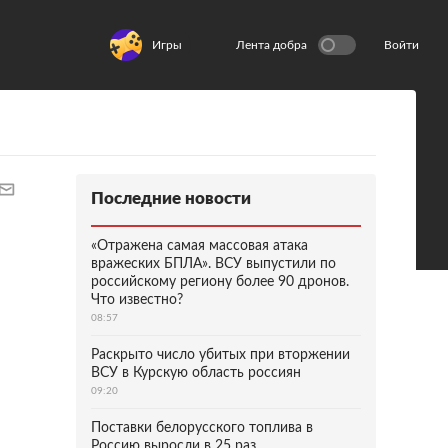
Игры
Лента добра
Войти
Последние новости
«Отражена самая массовая атака
вражеских БПЛА». ВСУ выпустили по
российскому региону более 90 дронов.
Что известно?
08:57
Раскрыто число убитых при вторжении
ВСУ в Курскую область россиян
09:20
Поставки белорусского топлива в
Россию выросли в 25 раз