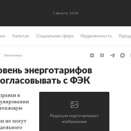
7 августа, 21:05
ки
Капитал
Социальная сфера
Недвижимость
Город
Экономика
вень энерготарифов
согласовывать с ФЭК
правки в
гулировании
 тепловую
и не могут
дельного