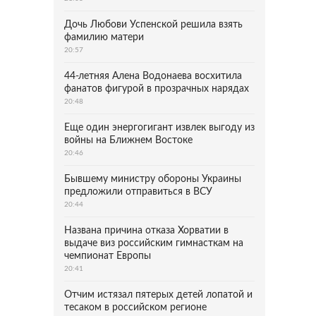
Дочь Любови Успенской решила взять
фамилию матери
20:57
44-летняя Алена Водонаева восхитила
фанатов фигурой в прозрачных нарядах
20:48
Еще один энергогигант извлек выгоду из
войны на Ближнем Востоке
20:46
Бывшему министру обороны Украины
предложили отправиться в ВСУ
20:44
Названа причина отказа Хорватии в
выдаче виз российским гимнасткам на
чемпионат Европы
20:41
Отчим истязал пятерых детей лопатой и
тесаком в российском регионе