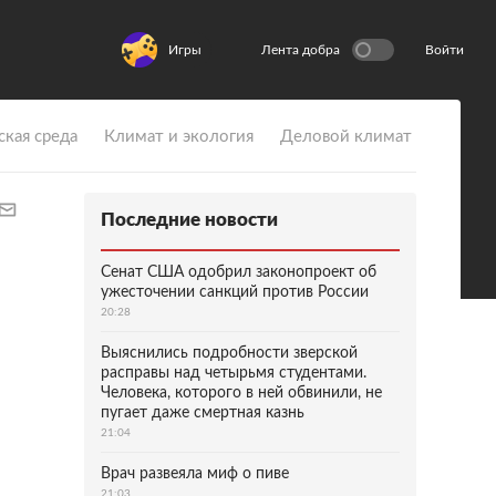
Игры
Лента добра
Войти
ская среда
Климат и экология
Деловой климат
Последние новости
Сенат США одобрил законопроект об
ужесточении санкций против России
20:28
Выяснились подробности зверской
расправы над четырьмя студентами.
Человека, которого в ней обвинили, не
пугает даже смертная казнь
21:04
Врач развеяла миф о пиве
21:03