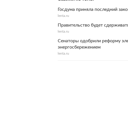
Госдума приняла последний зако
lenta.ru
Правительство будет сдерживат
lenta.ru
Сенаторы одобрили реформу эле
энергосбережением
lenta.ru