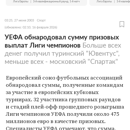
Лига Европы
|
3-й квалификационный раунд. 1-й матч
Лига Европы
|
3-й квалиф
03:25, 27 июня 2003
Спорт
(обновлено: 02:10, 16 февраля 2026)
УЕФА обнародовал сумму призовых
выплат Лиги чемпионов
Больше всех
денег получил туринский "Ювентус",
меньше всех - московский "Спартак"
Европейский союз футбольных ассоциаций
обнародовал суммы, полученные командам
за участие в европейских кубковых
турнирах. 32 участника групповых раундов
и стадий плей-офф прошедшего розыгрыша
Лиги чемпионов УЕФА получили около 475
миллионов евро в качестве призовых.
Специалисты УЕФА отмечают, что сумма,