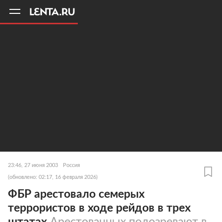
11
A
23:46, 27 июня 2003
Россия
(обновлено: 02:17, 16 февраля 2026)
ФБР арестовало семерых
террористов в ходе рейдов в трех
штатах
Арестованных подозревают в