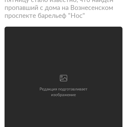
пропавший с дома на Вознесенском
проспекте барельеф "Нос"