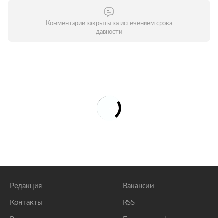
Комментарии закрыты за истечением срока
давности
Редакция
Вакансии
Контакты
RSS