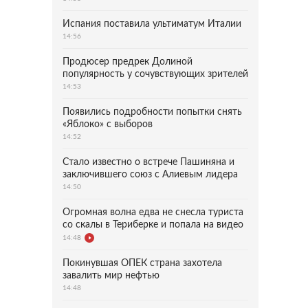
Испания поставила ультиматум Италии
14:56
Продюсер предрек Долиной
популярность у сочувствующих зрителей
14:53
Появились подробности попытки снять
«Яблоко» с выборов
14:52
Стало известно о встрече Пашиняна и
заключившего союз с Алиевым лидера
14:50
Огромная волна едва не снесла туриста
со скалы в Териберке и попала на видео
14:48
Покинувшая ОПЕК страна захотела
завалить мир нефтью
14:48