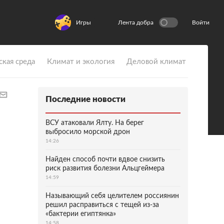
Игры
Лента добра
Войти
ская среда
Климат и экология
Деловой климат
Последние новости
ВСУ атаковали Ялту. На берег
выбросило морской дрон
14:26
Найден способ почти вдвое снизить
риск развития болезни Альцгеймера
14:59
Называющий себя целителем россиянин
решил расправиться с тещей из-за
«бактерии египтянка»
14:58