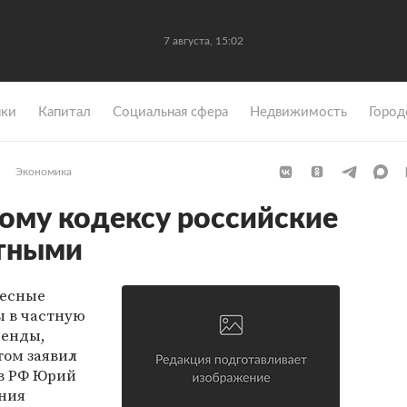
7 августа, 15:02
ки
Капитал
Социальная сфера
Недвижимость
Город
Экономика
ому кодексу российские
стными
лесные
ы в частную
ренды,
этом заявил
в РФ Юрий
ания