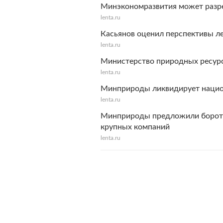
Минэкономразвития может разре
lenta.ru
Касьянов оценил перспективы л
lenta.ru
Министерство природных ресурс
lenta.ru
Минприроды ликвидирует нацио
lenta.ru
Минприроды предложили бороть
крупных компаний
lenta.ru