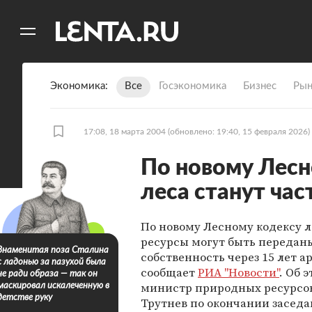
11
A
Экономика
Все
Госэкономика
Бизнес
Рын
17:08, 18 марта 2004
(обновлено: 19:40, 15 февраля 2026)
По новому Лесн
леса станут ча
По новому Лесному кодексу 
ресурсы могут быть передан
Знаменитая поза Сталина
собственность через 15 лет а
с ладонью за пазухой была
сообщает
РИА "Новости"
. Об 
не ради образа — так он
министр природных ресурсо
маскировал искалеченную в
детстве руку
Трутнев по окончании засед