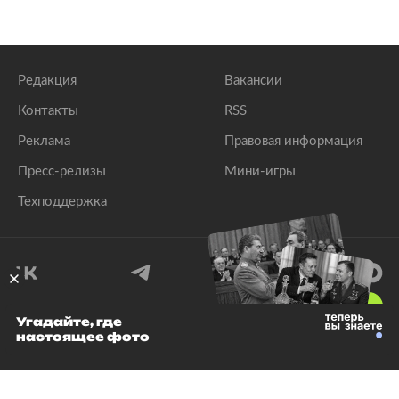
Редакция
Вакансии
Контакты
RSS
Реклама
Правовая информация
Пресс-релизы
Мини-игры
Техподдержка
18
+
Угадайте, где
настоящее фото
© 1999–2026 Все права защищены.
ООО «Лента.Ру»
Лента добра