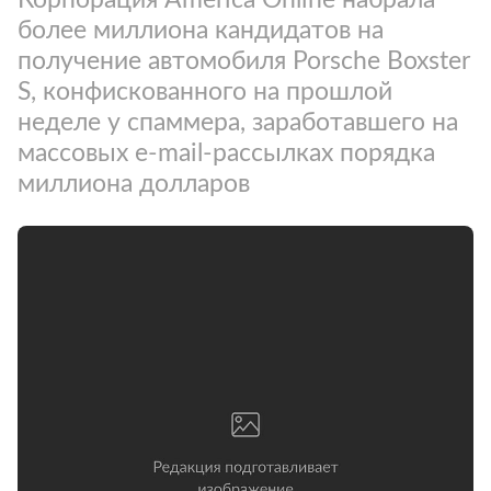
более миллиона кандидатов на
получение автомобиля Porsche Boxster
S, конфискованного на прошлой
неделе у спаммера, заработавшего на
массовых e-mail-рассылках порядка
миллиона долларов