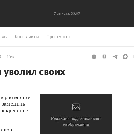
7 августа, 03:07
вия
Конфликты
Преступность
)
Мир
 уволил своих
в растлении
 заменить
воскресенье
ников