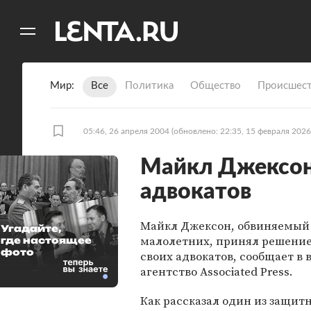
11
A
Мир
Все
Политика
Общество
Происшест
05:46, 26 апреля 2004
(обновлено: 22:35, 15 февраля 2026
Майкл Джексон
адвокатов
Майкл Джексон, обвиняемый 
Угадайте,
малолетних, принял решение
где настоящее
фото
своих адвокатов, сообщает в 
агентство Associated Press.
Как рассказал один из защит