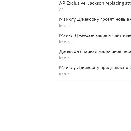
AP Exclusive: Jackson replacing a
АР
Майклу Джексону грозят новые 
lenta.ru
Майкл Джексон закрыл сайт име
lenta.ru
Джексон спаивал мальчиков пере
lenta.ru
Майклу Джексону предъявлено о
lenta.ru