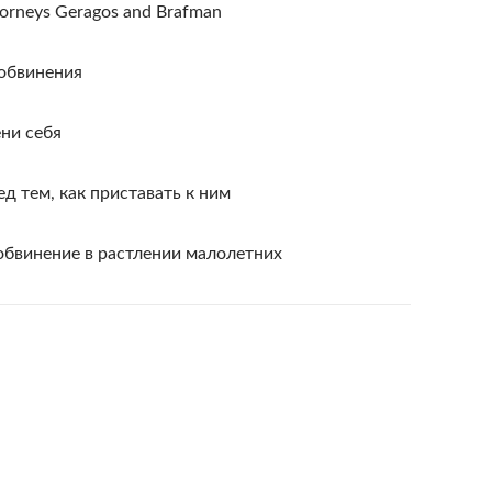
ttorneys Geragos and Brafman
обвинения
ни себя
д тем, как приставать к ним
бвинение в растлении малолетних