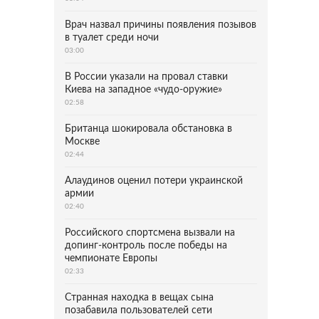
Врач назвал причины появления позывов
в туалет среди ночи
03:00
В России указали на провал ставки
Киева на западное «чудо-оружие»
02:58
Британца шокировала обстановка в
Москве
02:44
Алаудинов оценил потери украинской
армии
02:40
Российского спортсмена вызвали на
допинг-контроль после победы на
чемпионате Европы
02:33
Странная находка в вещах сына
позабавила пользователей сети