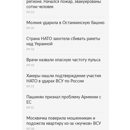
регионе. Начался пожар, эвакуированы
сотни человек
09:22
Молния ударила в Останкинскую башню
09:35
Страна НАТО захотела сбивать ракеты
над Украиной
09:33
Врачи назвали опасную частоту пульса
09:33
Хакеры нашли подтверждение участия
НАТО в ударах ВСУ по России
09:31
Пашинян признал проблему Армении с
ЕС
09:31
Москвичка поверила мошенникам и
подожгла квартиру из-за «жучков» ВСУ
09:30