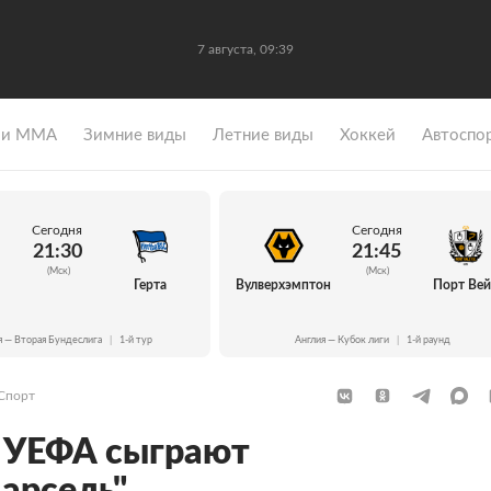
7 августа, 09:39
 и ММА
Зимние виды
Летние виды
Хоккей
Автоспо
Сегодня
Сегодня
21:30
21:45
(Мск)
(Мск)
Герта
Вулверхэмптон
Порт Ве
я — Вторая Бундеслига
|
1-й тур
Англия — Кубок лиги
|
1-й раунд
Спорт
 УЕФА сыграют