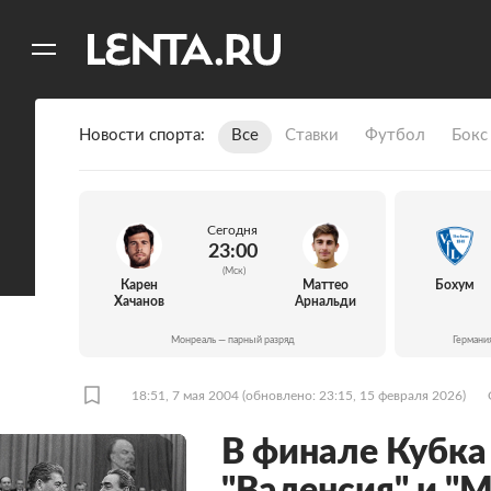
11
A
Новости спорта
Все
Ставки
Футбол
Бокс
Сегодня
23:00
(Мск)
Карен
Маттео
Бохум
Хачанов
Арнальди
Монреаль — парный разряд
Германи
18:51, 7 мая 2004
(обновлено: 23:15, 15 февраля 2026)
В финале Кубка