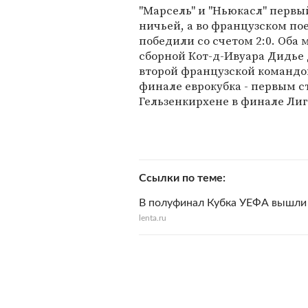
"Марсель" и "Ньюкасл" первы
ничьей, а во французском по
победили со счетом 2:0. Оба
сборной Кот-д-Ивуара Дидье Д
второй французской командой,
финале еврокубка - первым ст
Гельзенкирхене в финале Лиг
Ссылки по теме
В полуфинал Кубка УЕФА вышли "
lenta.ru