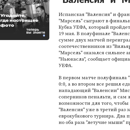
"Валенсия" и "
Испанская "Валенсия" и фра
Угадайте,
"Марсель" сыграют в финаль
где настоящее
фото
Кубка УЕФА, который пройдет
19 мая. В полуфинале "Валенс
сумме двух матчей переигра
соотечественников из "Вильяр
"Марсель" оказался сильнее 
"Ньюкасла", сообщает офици
УЕФА.
В первом матче полуфинала "
0:0, а во втором все решил е
нападающий "Валенсии" Мист
соперников пенальти, и сам ж
возможности для того, чтобы 
"Валенсия" уже в третий раз 
еврокубкового турнира. Два
но оба раза "летучие мыши" пр