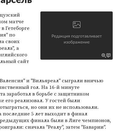
Марсель"
нцузский
ном матче
 в Гетеборге
ия" по
ла своих
еала", а
английского
альный сайт
Валенсия" и "Вильяреал" сыграли вничью
динственный гол. На 16-й минуте
а заработал в борьбе с защитником
е его реализовал. У гостей были
отыграться, но они их не использовали.
за последние 5 лет выходит в финал
 предыдущих финала были в Лиге чемпионов,
оиграли: сначала "Реалу", затем "Баварии".