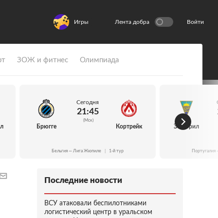
Игры
Лента добра
Войти
рт
ЗОЖ и фитнес
Олимпиада
Сегодня
21:45
(Мск)
йл
Брюгге
Кортрейк
Эшторил
Бельгия — Лига Жюпиле
|
1-й тур
Португалия 
Последние новости
ВСУ атаковали беспилотниками
логистический центр в уральском