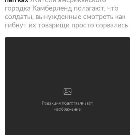
городка Камберленд полагают, что
солдаты, вынужденные смотреть как
гибнут их товарищи просто сорвались