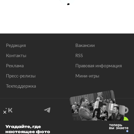
Редакция
Вакансии
Контакты
RSS
Реклама
Правовая информация
Пресс-релизы
Мини-игры
Техподдержка
18
+
Угадайте, где
настоящее фото
© 1999–2026 Все права защищены.