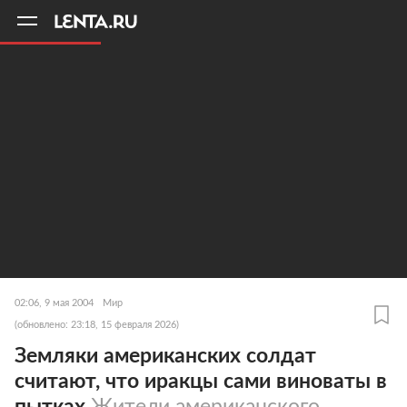
11
A
02:06, 9 мая 2004
Мир
(обновлено: 23:18, 15 февраля 2026)
Земляки американских солдат
считают, что иракцы сами виноваты в
пытках
Жители американского