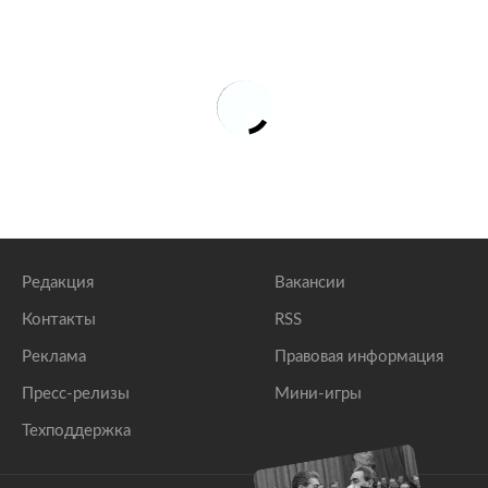
Редакция
Вакансии
Контакты
RSS
Реклама
Правовая информация
Пресс-релизы
Мини-игры
Техподдержка