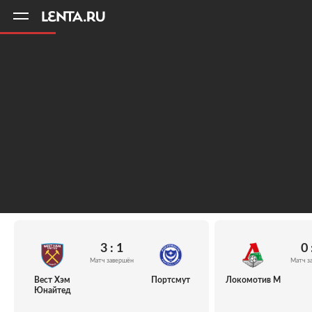
11
A
3 : 1
0 
Матч завершён
Матч з
Вест Хэм
Портсмут
Локомотив М
Юнайтед