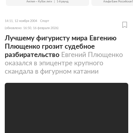
Англия — Кубок лиги
|
1-й раунд
Альфа-Банк Российская 
14:11, 12 ноября 2004
Спорт
(обновлено: 16:50, 16 февраля 2026)
Лучшему фигуристу мира Евгению
Плющенко грозит судебное
разбирательство
Евгений Плющенко
оказался в эпицентре крупного
скандала в фигурном катании