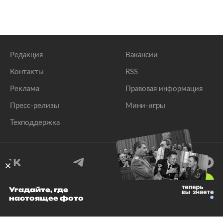
Редакция
Вакансии
Контакты
RSS
Реклама
Правовая информация
Пресс-релизы
Мини-игры
Техподдержка
18
+
Угадайте, где
настоящее фото
© 1999–2026 Все права защищены.
ООО «Лента.Ру»