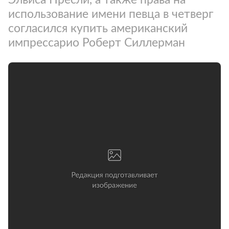
использование имени певца в четверг
согласился купить американский
импрессарио Роберт Силлерман