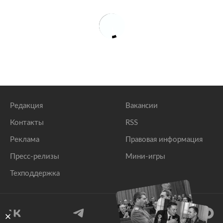
Редакция
Вакансии
Контакты
RSS
Реклама
Правовая информация
Пресс-релизы
Мини-игры
Техподдержка