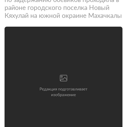
районе городского поселка Новый
Кяхулай на южной окраине Махачкалы