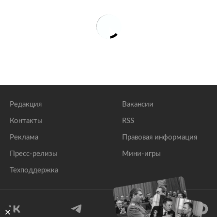
Редакция
Вакансии
Контакты
RSS
Реклама
Правовая информация
Пресс-релизы
Мини-игры
Техподдержка