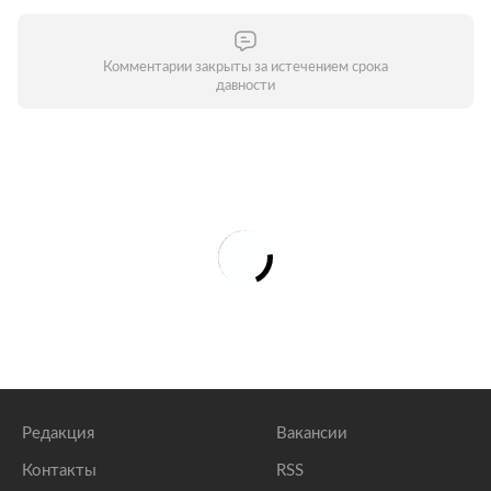
Комментарии закрыты за истечением срока
давности
Редакция
Вакансии
Контакты
RSS