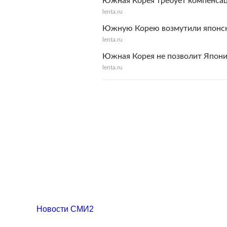
Южная Корея требует компенса
lenta.ru
Южную Корею возмутили японск
lenta.ru
Южная Корея не позволит Япон
lenta.ru
Новости СМИ2