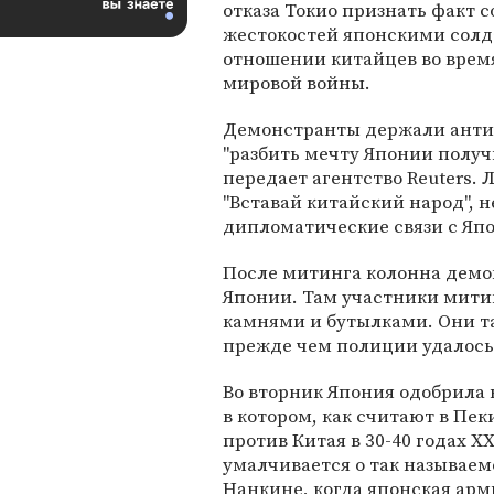
отказа Токио признать факт 
жестокостей японскими солд
отношении китайцев во врем
мировой войны.
Демонстранты держали анти
"разбить мечту Японии получ
передает агентство Reuters.
"Вставай китайский народ", 
дипломатические связи с Япон
После митинга колонна демо
Японии. Там участники мити
камнями и бутылками. Они та
прежде чем полиции удалось
Во вторник Япония одобрила 
в котором, как считают в Пе
против Китая в 30-40 годах ХХ
умалчивается о так называемо
Нанкине, когда японская арм