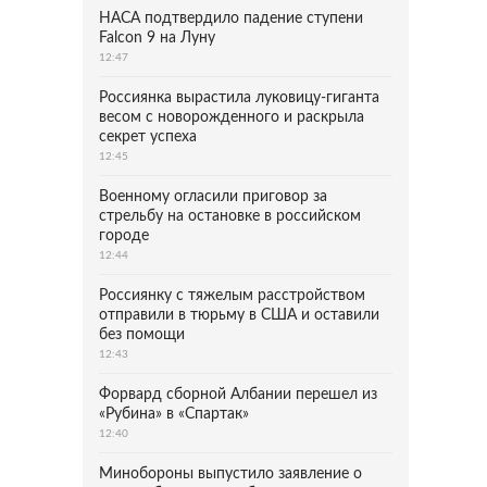
НАСА подтвердило падение ступени
Falcon 9 на Луну
12:47
Россиянка вырастила луковицу-гиганта
весом с новорожденного и раскрыла
секрет успеха
12:45
Военному огласили приговор за
стрельбу на остановке в российском
городе
12:44
Россиянку с тяжелым расстройством
отправили в тюрьму в США и оставили
без помощи
12:43
Форвард сборной Албании перешел из
«Рубина» в «Спартак»
12:40
Минобороны выпустило заявление о