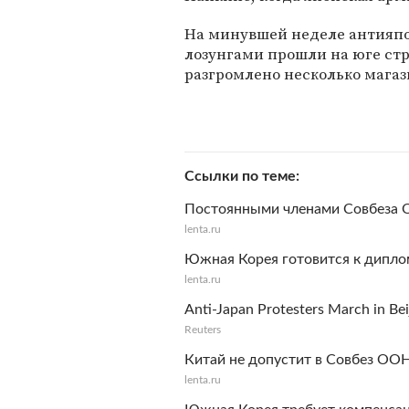
На минувшей неделе антияп
лозунгами прошли на юге стр
разгромлено несколько магаз
Ссылки по теме
Постоянными членами Совбеза О
lenta.ru
Южная Корея готовится к дипло
lenta.ru
Anti-Japan Protesters March in Bei
Reuters
Китай не допустит в Совбез ОО
lenta.ru