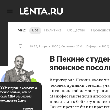
11
A
Мир
Все
Политика
Общество
Происшест
19:25, 9 апреля 2005
(обновлено: 23:01, 15 февраля 2026)
В Пекине студе
японское посол
В пригороде Пекина около т
человек приняли сегодня уча
СССР запустил человека в
антияпонской демонстрации
космос раньше, чем по
Манифестанты жгли японски
всему США разрешили
призывали к бойкоту японски
межрасовые браки
Также протест был направле