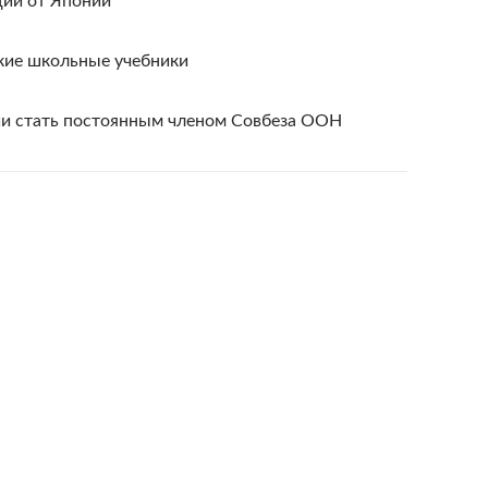
ций от Японии
ие школьные учебники
ии стать постоянным членом Совбеза ООН