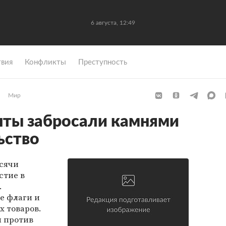
6 августа, 12:49
вия
Конфликты
Преступность
Мир
нты забросали камнями
ьство
ысячи
стие в
.
е флаги и
х товаров.
н против