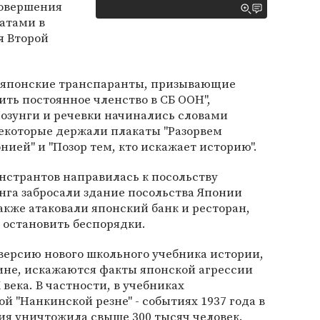
совершения
атами в
я Второй
японские транспаранты, призывающие
ить постоянное членство в СБ ООН",
 Лозунги и речевки начинались словами
некоторые держали плакаты "Разорвем
ией" и "Позор тем, кто искажает историю".
нстрантов направилась к посольству
нга забросали здание посольства Японии
кже атаковали японский банк и ресторан,
 остановить беспорядки.
версию нового школьного учебника истории,
кине, искажаются факты японской агрессии
 века. В частности, в учебниках
й "Нанкинской резне" - событиях 1937 года в
ия уничтожила свыше 300 тысяч человек.