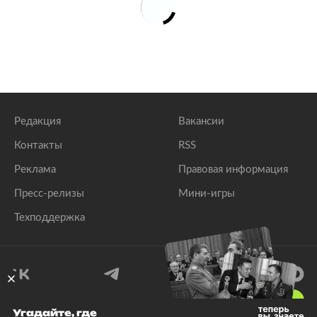
Редакция
Вакансии
Контакты
RSS
Реклама
Правовая информация
Пресс-релизы
Мини-игры
Техподдержка
18
+
Угадайте, где