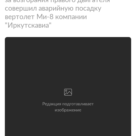
совершил аварийную посадку
вертолет Ми-8 компании
"Иркутскавиа"