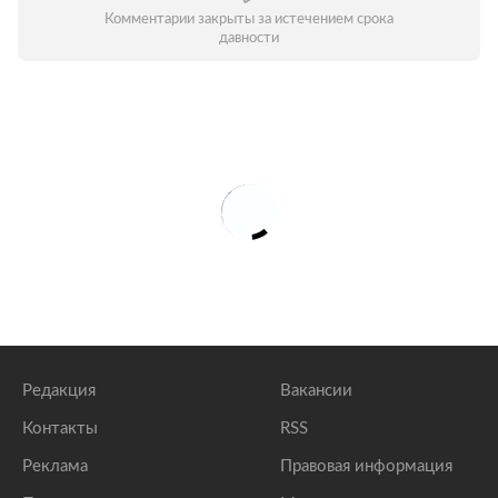
Комментарии закрыты за истечением срока
давности
Редакция
Вакансии
Контакты
RSS
Реклама
Правовая информация