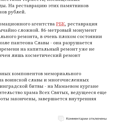
ды. На реставрацию этих памятников
ов рублей.
рмационного агентства
РБК
, реставрация
вычайно сложной. 86-метровый монумент
ального ремонта, в очень плохом состоянии
озле пантеона Славы - она разрушается
времени на капитальный ремонт уже не
кончен лишь косметический ремонт
вных компонентов мемориального
ала воинской славы и многочисленных
инградской битвы - на Мамаевом кургане
тельство храма Всех Святых, ведущееся еще
аботы закончены, завершается внутренняя
Комментарии отключены