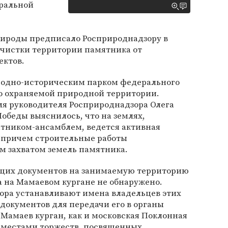
ральной
ироды предписало Росприроднадзору в
очистки территории памятника от
ектов.
родно-историческим парком федерального
бо охраняемой природной территории.
ля руководителя Росприроднадзора Олега
обеды выяснилось, что на землях,
ятником-ансамблем, ведется активная
, причем строительные работы
 захватом земель памятника.
щих документов на занимаемую территорию
а на Мамаевом кургане не обнаружено.
ра устанавливают имена владельцев этих
документов для передачи его в органы
 Мамаев курган, как и московская Поклонная
 местами торжеств, посвященных