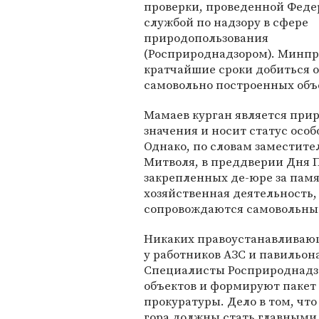
проверки, проведенной Феде
службой по надзору в сфере
природопользования
(Росприроднадзором). Минпр
кратчайшие сроки добиться 
самовольно построенных объ
Мамаев курган является при
значения и носит статус осо
Однако, по словам заместите
Митволя, в преддверии Дня П
закрепленных де-юре за пам
хозяйственная деятельность
сопровождаются самовольным
Никаких правоустанавливаю
у работников АЗС и павильон
Специалисты Росприроднадзо
объектов и формируют пакет 
прокуратуры. Дело в том, что
гора должны стать главными