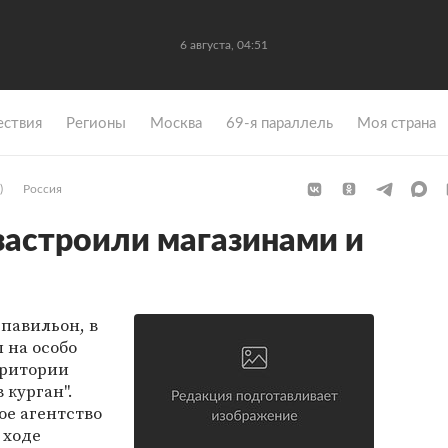
6 августа, 04:51
ствия
Регионы
Москва
69-я параллель
Моя страна
)
Россия
застроили магазинами и
 павильон, в
 на особо
рритории
 курган".
е агентство
 ходе