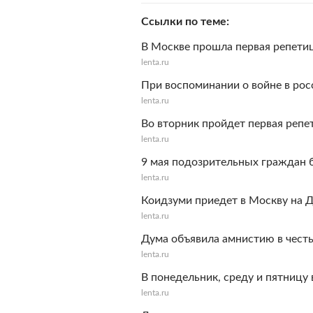
Ссылки по теме
В Москве прошла первая репети
lenta.ru
При воспоминании о войне в рос
lenta.ru
Во вторник пройдет первая реп
lenta.ru
9 мая подозрительных граждан б
lenta.ru
Коидзуми приедет в Москву на 
lenta.ru
Дума объявила амнистию в чест
lenta.ru
В понедельник, среду и пятницу
lenta.ru