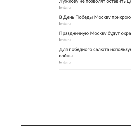
Лужкову не позволят оставить 
lenta.ru
В День Победы Москву прикрою
lenta.ru
Праздничную Москву будут охра
lenta.ru
Для победного салюта использу
войны
lenta.ru