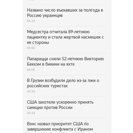
Названо число въехавших за полгода в
Россию украинцев
04:14
Медсестра отчитала 89-летнюю
пациентку и стала жертвой насмешек с
ее стороны
04:00
Папарацци сняли 52-летнюю Викторию
Бекхэм в бикини на яхте
04:00
В Грузии возбудили дело из-за лжи о
российских туристах
03:54
США захотели ускоренно принять
санкции против России
03:53
Вэнс назвал приоритет США по
завершению конфликта с Ираном