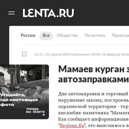
11
A
Россия
Все
Общество
Политика
Происше
21:51, 26 апреля 2005
(обновлено: 00:40, 16 февраля 2026
Мамаев курган 
автозаправками
Две автозаправки и торговый
Угадайте,
нарушение закона, построены
где настоящее
фото
охраняемой территории - те
ансамбля-памятника "Мамаев
Как сообщает информационно
"
Regions.Ru
", это выяснилось в