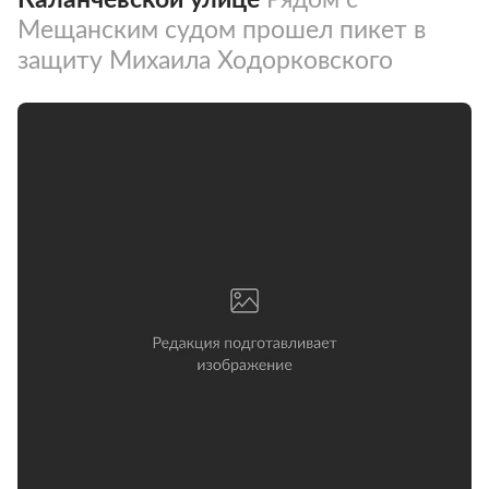
Мещанским судом прошел пикет в
защиту Михаила Ходорковского