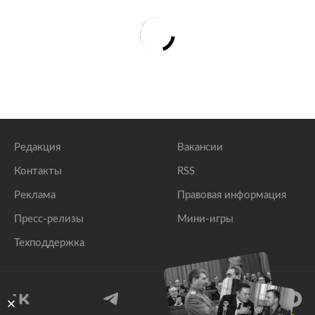
Редакция
Вакансии
Контакты
RSS
Реклама
Правовая информация
Пресс-релизы
Мини-игры
Техподдержка