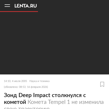
11
A
14:10, 4 июля 2005
Наука и техника
(обновлено: 08:53, 16 февраля 2026)
Зонд Deep Impact столкнулся с
кометой
Комета Tempel 1 не изменила
свою траекторию