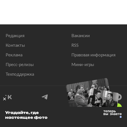
Редакция
Вакансии
Контакты
RSS
Реклама
Правовая информация
Пресс-релизы
Мини-игры
Техподдержка
18
+
Угадайте, где
настоящее фото
© 1999–2026 Все права защищены.
ООО «Лента.Ру»