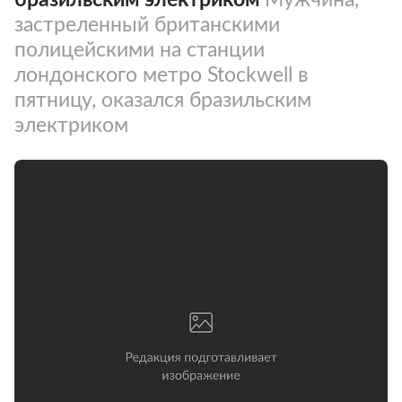
застреленный британскими
полицейскими на станции
лондонского метро Stockwell в
пятницу, оказался бразильским
электриком