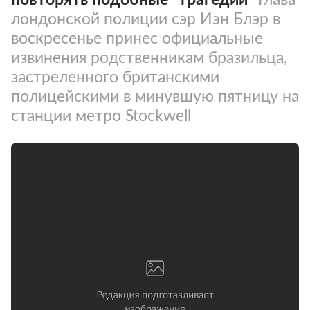
лондонской полиции сэр Иэн Блэр в
воскресенье принес официальные
извинения родственникам бразильца,
застреленного британскими
полицейскими в минувшую пятницу на
станции метро Stockwell