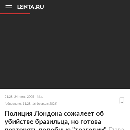
11
A
21:28, 24 июля 2005
Мир
(обновлено: 11:28, 16 февраля 2026)
Полиция Лондона сожалеет об
убийстве бразильца, но готова
повторять подобные "трагедии"
Глава