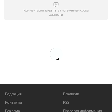
Комментарии закрыты за истечением срока
давности
Редакция
Вакансии
Контакты
RSS
Реклама
Правовая информация