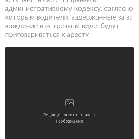
административному кодексу, согласно
которым водители, задержанные за за
вождение в нетрезвом виде, будут
приговариваться к аресту