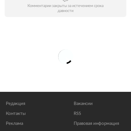
Комментарии закрыты за истечением срока
давности
Редакция
Вакансии
Контакты
RSS
Реклама
Правовая информация