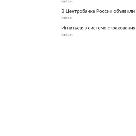
lenta.ru
В Центробанке России объявили 
lenta.ru
Игнатьев: в системе страхования
lenta.ru