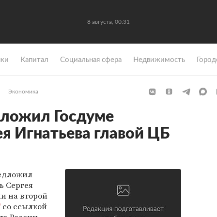
8 августа, 00:31
ки
Капитал
Социальная сфера
Недвижимость
Город
Экономика
дложил Госдуме
ея Игнатьева главой ЦБ
редложил
ь Сергея
ии на второй
"
со ссылкой