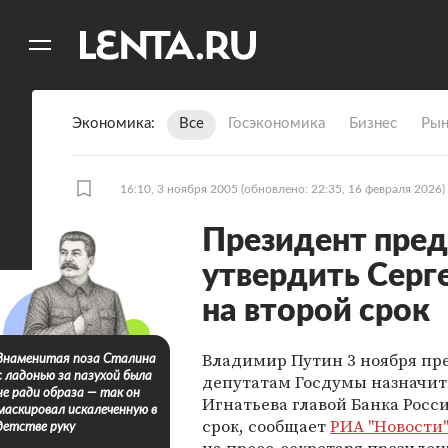
11
A
Экономика
Все
Госэкономика
Бизнес
Рын
16:10, 3 ноября 2005
(обновлено: 22:35, 16 февраля 2026)
Президент пре
утвердить Серг
на второй срок
Владимир Путин 3 ноября п
Знаменитая поза Сталина
с ладонью за пазухой была
депутатам Госдумы назначит
не ради образа — так он
Игнатьева главой Банка Росс
маскировал искалеченную в
срок, сообщает
РИА "Новости
детстве руку