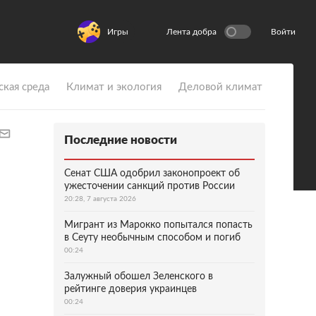
Игры
Лента добра
Войти
ская среда
Климат и экология
Деловой климат
Последние новости
Сенат США одобрил законопроект об
ужесточении санкций против России
20:28, 7 августа 2026
Мигрант из Марокко попытался попасть
в Сеуту необычным способом и погиб
00:24
Залужный обошел Зеленского в
рейтинге доверия украинцев
00:24