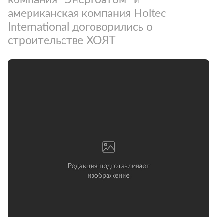
американская компания Holtec
International договорились о
строительстве ХОЯТ