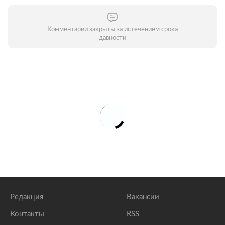
Комментарии закрыты за истечением срока
давности
Редакция
Вакансии
Контакты
RSS