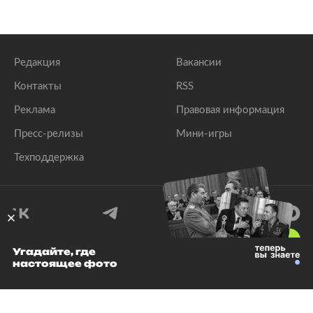
Редакция
Вакансии
Контакты
RSS
Реклама
Правовая информация
Пресс-релизы
Мини-игры
Техподдержка
18
+
Угадайте, где
настоящее фото
© 1999–2026 Все права защищены.
ООО «Лента.Ру»
Лента добра