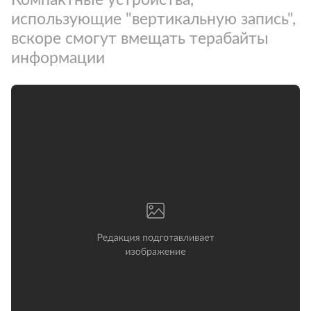
использующие "вертикальную запись",
вскоре смогут вмещать терабайты
информации